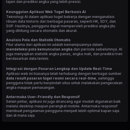
tajam dan prediksi angka yang lebih presisi.
Keunggulan Aplikasi Web Togel Berbasis AI
Teknologi AI dalam aplikasi togel bekerja dengan menganalisis
ribuan data historis dari berbagai pasaran, seperti HK, SDY, dan
SGP. Hasilnya, pengguna dapat memperoleh prediksi angka jitu
yang dihitung secara otomatis dan akurat.
Analisis Pola dan Statistik Otomatis
Fitur utama dari aplikasi ini adalah kemampuannya dalam
mendeteksi pola kemunculan angka
dari periode sebelumnya. AI
juga menyajikan statistik angka panas, angka mati, dan prediksi tren
berdasarkan data terkini.
Integrasi dengan Pasaran Lengkap dan Update Real-Time
Aplikasi web ini biasanya telah terhubung dengan berbagai sumber
data result pasaran togel resmi secara real-time
, sehingga
pengguna tidak perlu berpindah situs untuk melakukan pengecekan
angka maupun pemasangan.
Antarmuka User-Friendly dan Responsif
Selain pintar, aplikasi ini juga dirancang agar mudah digunakan baik
melalui desktop maupun perangkat mobile. Antarmuka responsif
membuat pengalaman pengguna menjadi lebih optimal kapan saja
dan di mana saja.