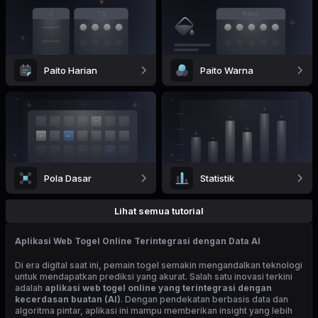
Paito Harian
Paito Warna
Pola Dasar
Statistik
Lihat semua tutorial
Aplikasi Web Togel Online Terintegrasi dengan Data AI
Di era digital saat ini, pemain togel semakin mengandalkan teknologi
untuk mendapatkan prediksi yang akurat. Salah satu inovasi terkini
adalah
aplikasi web togel online yang terintegrasi dengan
kecerdasan buatan (AI)
. Dengan pendekatan berbasis data dan
algoritma pintar, aplikasi ini mampu memberikan insight yang lebih