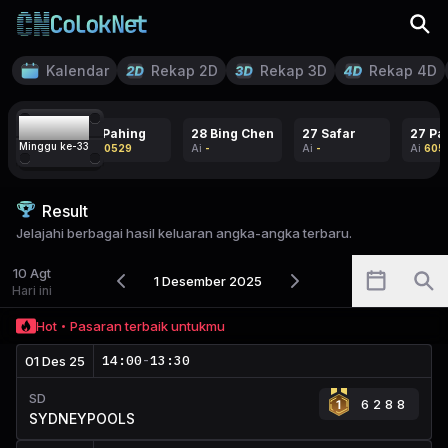
Kalendar
Rekap 2D
Rekap 3D
Rekap 4D
10
27 Pahing
28 Bing Chen
27 Safar
27 Pa
Minggu ke-
33
Ai
60529
Ai
-
Ai
-
Ai
605
Result
Jelajahi berbagai hasil keluaran angka-angka terbaru.
10 Agt
1 Desember 2025
Hari ini
Hot
Pasaran terbaik untukmu
14:00
-
13:30
01 Des 25
SD
6288
SYDNEYPOOLS