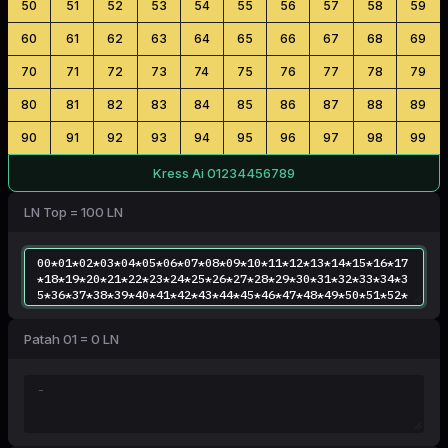
50
51
52
53
54
55
56
57
58
59
60
61
62
63
64
65
66
67
68
69
70
71
72
73
74
75
76
77
78
79
80
81
82
83
84
85
86
87
88
89
90
91
92
93
94
95
96
97
98
99
Kress Ai 01234456789
LN Top = 100 LN
Patah 01 = 0 LN