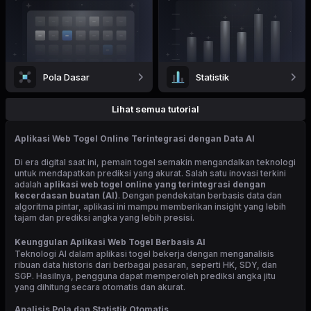
Pola Dasar
Statistik
Lihat semua tutorial
Aplikasi Web Togel Online Terintegrasi dengan Data AI
Di era digital saat ini, pemain togel semakin mengandalkan teknologi
untuk mendapatkan prediksi yang akurat. Salah satu inovasi terkini
adalah
aplikasi web togel online yang terintegrasi dengan
kecerdasan buatan (AI)
. Dengan pendekatan berbasis data dan
algoritma pintar, aplikasi ini mampu memberikan insight yang lebih
tajam dan prediksi angka yang lebih presisi.
Keunggulan Aplikasi Web Togel Berbasis AI
Teknologi AI dalam aplikasi togel bekerja dengan menganalisis
ribuan data historis dari berbagai pasaran, seperti HK, SDY, dan
SGP. Hasilnya, pengguna dapat memperoleh prediksi angka jitu
yang dihitung secara otomatis dan akurat.
Analisis Pola dan Statistik Otomatis