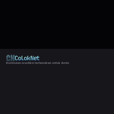
Kumpulan prediksi terlengkap untuk Anda.
© 2024 Copyright LXGroup. All rights reserved.
Terms & Conditions
|
Privacy Policy
Aplikasi web togel online kini semakin canggih dengan integrasi
data AI untuk prediksi angka yang lebih akurat. Sistem ini
menganalisis pola keluaran dari berbagai pasaran seperti HK, SG,
dan SDY secara otomatis. Dengan fitur lengkap dan user-friendly,
aplikasi ini cocok untuk pemula hingga profesional. Manfaatkan
teknologi AI untuk meningkatkan strategi bermain dan temukan
angka jitu setiap hari hanya lewat satu platform!