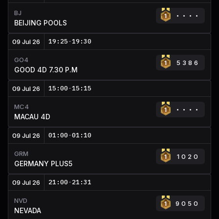
BJ
BEIJING POOLS
19:25
-
19:30
09 Jul 26
GO4
5386
GOOD 4D 7.30 P.M
15:00
-
15:15
09 Jul 26
MC4
MACAU 4D
01:00
-
01:10
09 Jul 26
GRM
1020
GERMANY PLUS5
21:00
-
21:31
09 Jul 26
NVD
9050
NEVADA