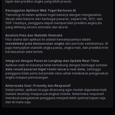
tajam dan prediksi angka yang lebih presisi.
Keunggulan Aplikasi Web Togel Berbasis AI
Teknologi AI dalam aplikasi togel bekerja dengan menganalisis
ribuan data historis dari berbagai pasaran, seperti HK, SDY, dan
SGP. Hasilnya, pengguna dapat memperoleh prediksi angka jitu
yang dihitung secara otomatis dan akurat.
Analisis Pola dan Statistik Otomatis
Fitur utama dari aplikasi ini adalah kemampuannya dalam
mendeteksi pola kemunculan angka
dari periode sebelumnya. AI
juga menyajikan statistik angka panas, angka mati, dan prediksi tren
berdasarkan data terkini.
Integrasi dengan Pasaran Lengkap dan Update Real-Time
Aplikasi web ini biasanya telah terhubung dengan berbagai sumber
data result pasaran togel resmi secara real-time
, sehingga
pengguna tidak perlu berpindah situs untuk melakukan pengecekan
angka maupun pemasangan.
Antarmuka User-Friendly dan Responsif
Selain pintar, aplikasi ini juga dirancang agar mudah digunakan baik
melalui desktop maupun perangkat mobile. Antarmuka responsif
membuat pengalaman pengguna menjadi lebih optimal kapan saja
dan di mana saja.