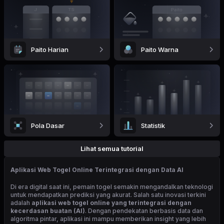
Paito Harian
Paito Warna
Pola Dasar
Statistik
Lihat semua tutorial
Aplikasi Web Togel Online Terintegrasi dengan Data AI
Di era digital saat ini, pemain togel semakin mengandalkan teknologi
untuk mendapatkan prediksi yang akurat. Salah satu inovasi terkini
adalah
aplikasi web togel online yang terintegrasi dengan
kecerdasan buatan (AI)
. Dengan pendekatan berbasis data dan
algoritma pintar, aplikasi ini mampu memberikan insight yang lebih