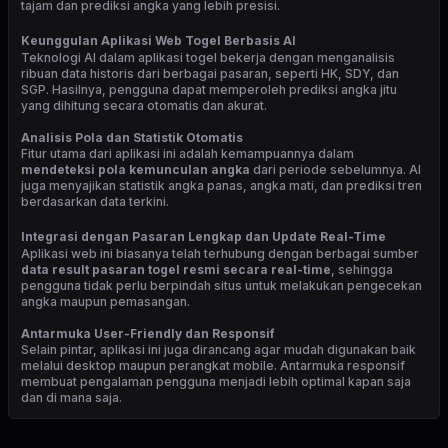
tajam dan prediksi angka yang lebih presisi.
Keunggulan Aplikasi Web Togel Berbasis AI
Teknologi AI dalam aplikasi togel bekerja dengan menganalisis
ribuan data historis dari berbagai pasaran, seperti HK, SDY, dan
SGP. Hasilnya, pengguna dapat memperoleh prediksi angka jitu
yang dihitung secara otomatis dan akurat.
Analisis Pola dan Statistik Otomatis
Fitur utama dari aplikasi ini adalah kemampuannya dalam
mendeteksi pola kemunculan angka
dari periode sebelumnya. AI
juga menyajikan statistik angka panas, angka mati, dan prediksi tren
berdasarkan data terkini.
Integrasi dengan Pasaran Lengkap dan Update Real-Time
Aplikasi web ini biasanya telah terhubung dengan berbagai sumber
data result pasaran togel resmi secara real-time
, sehingga
pengguna tidak perlu berpindah situs untuk melakukan pengecekan
angka maupun pemasangan.
Antarmuka User-Friendly dan Responsif
Selain pintar, aplikasi ini juga dirancang agar mudah digunakan baik
melalui desktop maupun perangkat mobile. Antarmuka responsif
membuat pengalaman pengguna menjadi lebih optimal kapan saja
dan di mana saja.