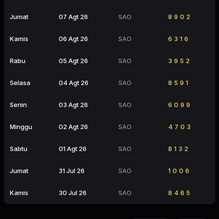
Jumat
07 Agt 26
SAO
8902
Kamis
06 Agt 26
SAO
6316
Rabu
05 Agt 26
SAO
3952
Selasa
04 Agt 26
SAO
8591
Senin
03 Agt 26
SAO
6099
Minggu
02 Agt 26
SAO
4703
Sabtu
01 Agt 26
SAO
8132
Jumat
31 Jul 26
SAO
1006
Kamis
30 Jul 26
SAO
8465