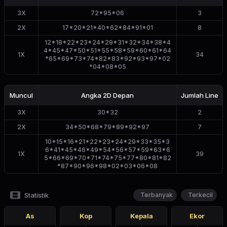
3
X
72*95*06
3
2
X
17*20*21*40*62*84*91*01
8
12*18*22*23*24*29*31*32*34*38*4
4*45*47*50*51*55*58*59*60*61*64
1
X
34
*65*69*73*74*82*83*92*93*97*02
*04*08*05
Muncul
Angka 2D
Depan
Jumlah Line
3
X
30*32
2
2
X
34*50*68*79*89*92*97
7
10*15*16*21*22*23*24*29*33*35*3
6*41*45*46*49*54*56*57*59*63*6
1
X
39
5*66*69*70*71*74*75*77*80*81*82
*87*90*96*98*02*03*06*08
Statistik
Terbanyak
Terkecil
As
Kop
Kepala
Ekor