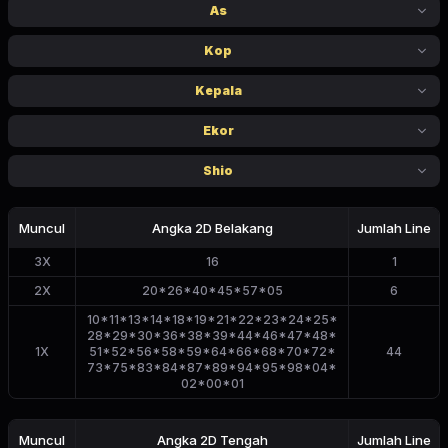
As
Kop
Kepala
Ekor
Shio
Muncul
Angka 2D
Belakang
Jumlah Line
3
X
16
1
2
X
20*26*40*45*57*05
6
10*11*13*14*18*19*21*22*23*24*25*
28*29*30*36*38*39*44*46*47*48*
1
X
51*52*56*58*59*64*66*68*70*72*
44
73*75*83*84*87*89*94*95*98*04*
02*00*01
Muncul
Angka 2D
Tengah
Jumlah Line