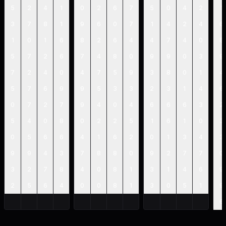
5
2
4
1
0
2
6
7
5
0
4
2
1
3
7
8
1
9
6
0
7
1
4
2
4
6
1
0
1
6
8
2
6
4
4
7
4
0
8
5
7
2
6
7
4
8
0
9
9
0
3
9
7
2
4
0
4
7
5
9
3
8
0
1
4
5
7
6
9
9
5
3
3
2
3
1
4
6
0
7
2
7
9
4
0
4
6
6
6
3
2
5
4
0
8
0
2
2
5
1
6
1
0
3
0
5
6
6
4
1
6
2
0
1
3
4
3
9
9
4
3
7
8
8
0
9
2
7
7
0
3
2
7
8
4
0
8
1
3
1
4
6
9
2
5
6
4
0
0
8
1
3
0
5
1
9
6