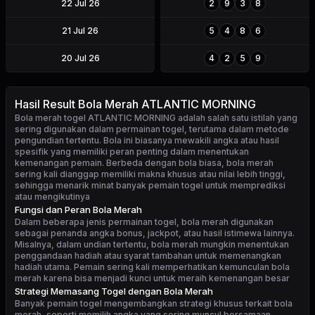
22 Jul 26
2
9
3
8
21 Jul 26
5
4
8
6
20 Jul 26
4
2
5
9
Hasil Result Bola Merah ATLANTIC MORNING
Bola merah togel ATLANTIC MORNING
adalah salah satu istilah yang
sering digunakan dalam permainan togel, terutama dalam metode
pengundian tertentu. Bola ini biasanya mewakili angka atau hasil
spesifik yang memiliki peran penting dalam menentukan
kemenangan pemain. Berbeda dengan bola biasa, bola merah
sering kali dianggap memiliki makna khusus atau nilai lebih tinggi,
sehingga menarik minat banyak pemain togel untuk memprediksi
atau mengikutinya
Fungsi dan Peran Bola Merah
Dalam beberapa jenis permainan togel, bola merah digunakan
sebagai penanda angka bonus, jackpot, atau hasil istimewa lainnya.
Misalnya, dalam undian tertentu, bola merah mungkin menentukan
penggandaan hadiah atau syarat tambahan untuk memenangkan
hadiah utama. Pemain sering kali memperhatikan kemunculan bola
merah karena bisa menjadi kunci untuk meraih kemenangan besar
Strategi Memasang Togel dengan Bola Merah
Banyak pemain togel mengembangkan strategi khusus terkait bola
merah, seperti memilih angka yang sering muncul bersamaan