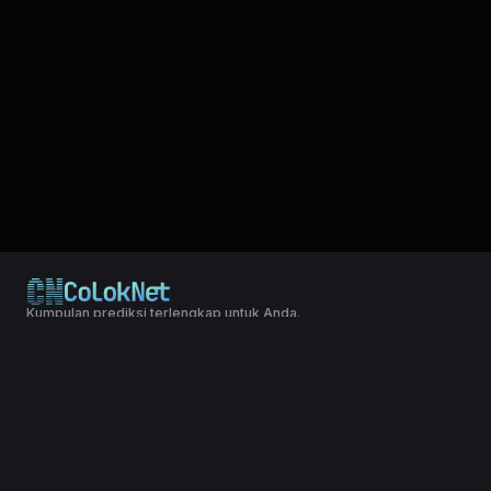
Kumpulan prediksi terlengkap untuk Anda.
© 2024 Copyright LXGroup. All rights reserved.
Terms & Conditions
|
Privacy Policy
bola merah ATLANTIC MORNING dibuat dalam bentuk kombinasi
dibuat untuk mempermudah togelers dalam membandingkan pola
data paito lainnya seperti : HK , SDY dan SGP. Bola Merah sering
terjadi kesamaan pola pada kedua pasaran togel untuk
memprediksi angka jitu hari ini dari Bola Fortunes terbaru