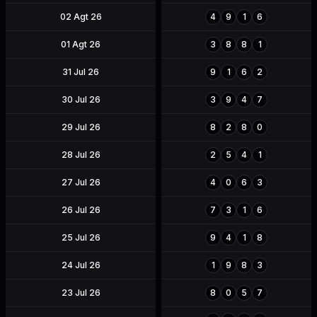
02 Agt 26
4
9
1
6
01 Agt 26
3
8
8
1
31 Jul 26
9
1
6
2
30 Jul 26
3
9
4
7
29 Jul 26
8
2
8
0
28 Jul 26
2
5
4
1
27 Jul 26
4
0
6
3
26 Jul 26
7
3
1
6
25 Jul 26
9
4
1
8
24 Jul 26
1
9
8
3
23 Jul 26
8
0
5
7