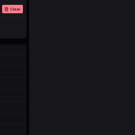
Clear