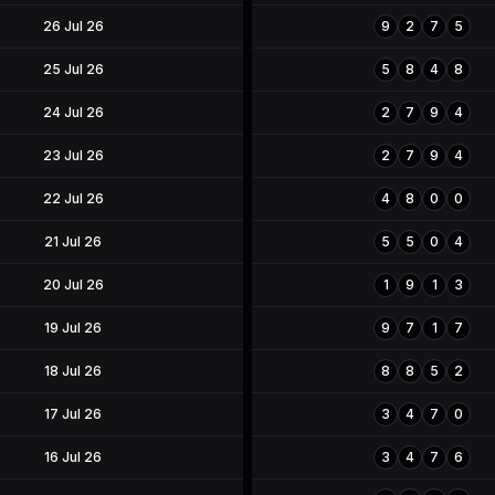
26 Jul 26
9
2
7
5
25 Jul 26
5
8
4
8
24 Jul 26
2
7
9
4
23 Jul 26
2
7
9
4
22 Jul 26
4
8
0
0
21 Jul 26
5
5
0
4
20 Jul 26
1
9
1
3
19 Jul 26
9
7
1
7
18 Jul 26
8
8
5
2
17 Jul 26
3
4
7
0
16 Jul 26
3
4
7
6