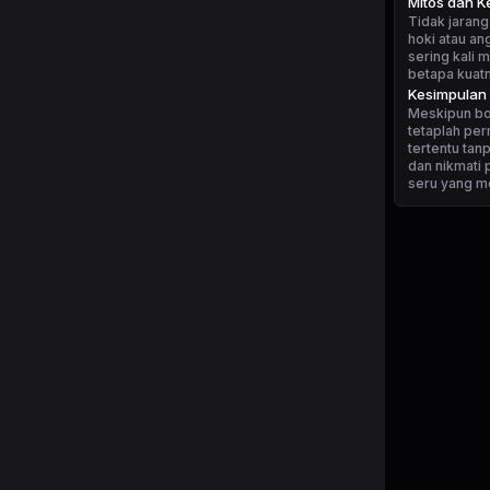
Mitos dan K
Tidak jarang
hoki atau a
sering kali 
betapa kuat
Kesimpulan
Meskipun bol
tetaplah per
tertentu tan
dan nikmati 
seru yang m