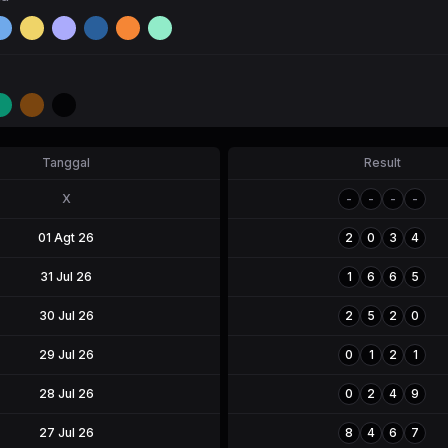
Tanggal
Result
X
-
-
-
-
01 Agt 26
2
0
3
4
31 Jul 26
1
6
6
5
30 Jul 26
2
5
2
0
29 Jul 26
0
1
2
1
28 Jul 26
0
2
4
9
27 Jul 26
8
4
6
7