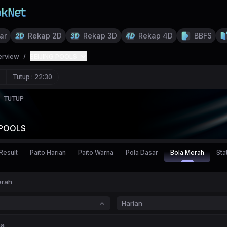
ar
Rekap 2D
Rekap 3D
Rekap 4D
BBFS
erview
/
BEIJING POOLS
Tutup :
22:30
TUTUP
 POOLS
Result
Paito Harian
Paito Warna
Pola Dasar
Bola Merah
Stat
erah
Harian
na