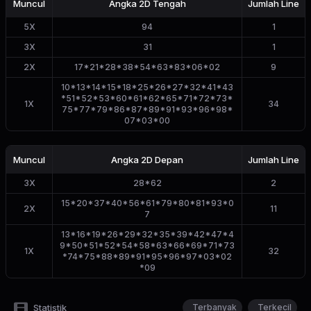
Muncul
Angka 2D
Tengah
Jumlah Line
5
X
94
1
3
X
31
1
2
X
17*21*28*38*54*63*83*06*02
9
10*13*14*15*18*25*26*27*32*41*43
*51*52*53*60*61*62*65*71*72*73*
1
X
34
75*77*79*86*87*89*91*93*96*98*
07*03*00
Muncul
Angka 2D
Depan
Jumlah Line
3
X
28*62
2
15*20*37*40*56*61*79*80*81*93*0
2
X
11
7
13*16*19*26*29*32*35*39*42*47*4
9*50*51*52*54*58*63*66*69*71*73
1
X
32
*74*75*88*89*91*95*96*97*03*02
*09
Statistik
Terbanyak
Terkecil