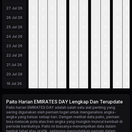
27 Jul 26
2
4
8
2
5
3
1
0
2
8
26 Jul 26
5
4
7
7
6
9
1
1
9
6
25 Jul 26
4
1
1
3
1
4
7
9
0
7
24 Jul 26
9
7
0
4
1
2
6
5
0
5
23 Jul 26
0
3
6
6
5
2
2
4
2
5
22 Jul 26
7
2
4
8
4
6
0
0
7
9
21 Jul 26
4
2
3
9
4
4
5
5
7
7
20 Jul 26
7
6
5
1
5
5
4
5
2
2
19 Jul 26
2
9
0
0
9
7
4
8
6
4
Paito Harian EMIRATES DAY Lengkap Dan Terupdate
Paito harian EMIRATES DAY
adalah salah satu alat penting yang
sering digunakan oleh pemain togel untuk menganalisis angka-
angka yang keluar setiap hari. Dengan melihat data paito, pemain
bisa melacak pola atau tren angka yang mungkin muncul kembali di
periode berikutnya. Paito ini biasanya menampilkan data dalam
bentuk tabel atau grafik, sehingga memudahkan pemain dalam