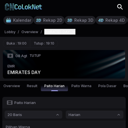
Kalendar
Rekap 2D
Rekap 3D
Rekap 4D
Lobby
/
Overview
/
EMIRATES DAY
Buka :
19:00
Tutup :
19:10
TUTUP
08 Agt
EMR
EMIRATES DAY
Overview
Result
Paito Harian
Paito Warna
Pola Dasar
Bo
Paito Harian
20 Baris
Harian
Pilihan Warna