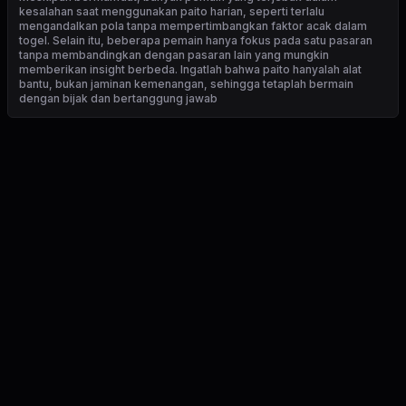
kesalahan saat menggunakan paito harian, seperti terlalu
mengandalkan pola tanpa mempertimbangkan faktor acak dalam
togel. Selain itu, beberapa pemain hanya fokus pada satu pasaran
tanpa membandingkan dengan pasaran lain yang mungkin
memberikan insight berbeda. Ingatlah bahwa paito hanyalah alat
bantu, bukan jaminan kemenangan, sehingga tetaplah bermain
dengan bijak dan bertanggung jawab