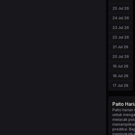
25 Jul 26
24 Jul 26
23 Jul 26
22 Jul 26
21 Jul 26
20 Jul 26
19 Jul 26
18 Jul 26
17 Jul 26
Paito Ha
Paito haria
untuk mengan
melacak pola
menampilkan
prediksi. Ba
meningkatk