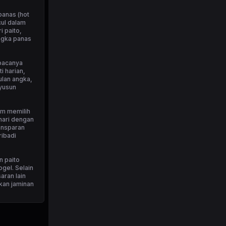
panas (hot
cul dalam
i paito,
ngka panas
mbacanya
i harian,
ulan angka,
nyusun
am memilih
hari dengan
ransparan
ribadi
n paito
gel. Selain
ran lain
kan jaminan