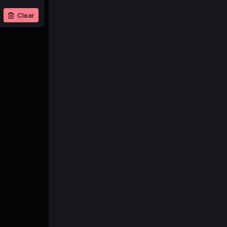
Clear