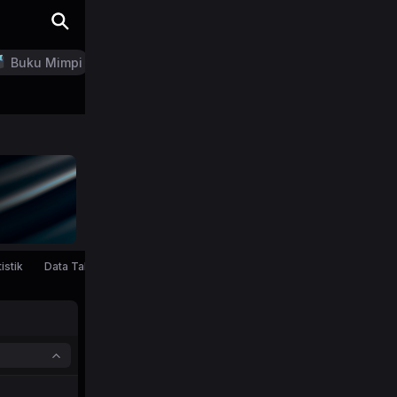
Buku Mimpi
LN Generator
istik
Data Tahunan