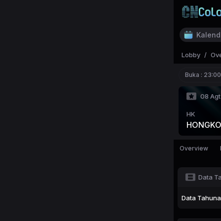
Kalend
Lobby
/
Ov
Buka :
23:00
08 Agt
HK
HONGKO
Overview
Data T
Data
Tahuna