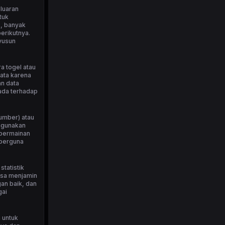
luaran
tuk
s, banyak
erikutnya.
nyusun
a togel atau
data karena
n data
ada terhadap
umber) atau
nggunakan
 permainan
p berguna
statistik
bisa menjamin
an baik, dan
gai
 untuk