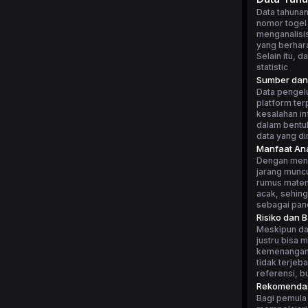
Data tahun
nomor togel 
menganalisis
yang berhara
Selain itu, 
statistic
Sumber dan
Data pengelu
platform ter
kesalahan i
dalam bentu
data yang dim
Manfaat Ana
Dengan menga
jarang muncu
rumus matem
acak, sehing
sebagai pan
Risiko dan
Meskipun dat
justru bisa 
kemenangan 
tidak terjeb
referensi, b
Rekomendas
Bagi pemula