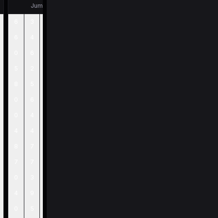
Jumat
Sabtu
Minggu
6
3
9
3
2
7
0
4
5
3
8
6
6
4
7
4
9
7
8
1
7
2
6
8
0
6
8
2
3
9
0
0
2
7
6
3
5
2
8
2
4
6
8
9
0
8
9
3
8
5
6
5
8
6
4
8
3
0
5
6
0
6
7
6
4
7
0
5
0
5
4
1
0
4
9
1
2
8
7
9
9
6
6
5
4
4
9
2
7
5
8
3
2
3
0
0
8
7
8
5
1
4
2
2
4
3
6
0
7
7
9
6
3
5
7
3
5
1
8
0
0
3
0
5
4
8
0
2
1
5
3
7
4
9
6
4
0
5
4
0
4
0
5
6
0
5
1
6
4
9
3
1
1
8
3
4