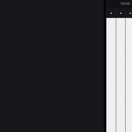
Senin
•
•
•
8
9
6
9
8
7
3
5
7
7
6
1
0
1
7
8
2
2
6
9
0
9
0
6
6
5
8
6
3
6
7
1
8
9
7
9