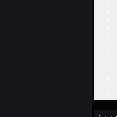
0
4
8
7
4
6
0
4
8
8
4
4
1
4
5
2
2
6
1
0
2
2
2
4
1
8
8
6
8
6
7
3
0
7
0
0
Data Tah