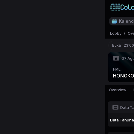
Kalend
Lobby
/
Ov
Buka :
23:00
07 Agt
HKL
HONGKO
Overview
Data T
Data
Tahuna