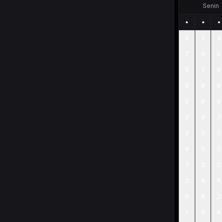
Senin
•
•
•
0
1
3
7
0
0
5
1
6
0
8
9
0
8
9
3
9
3
2
3
6
9
5
0
1
2
0
2
4
6
9
6
2
7
0
4