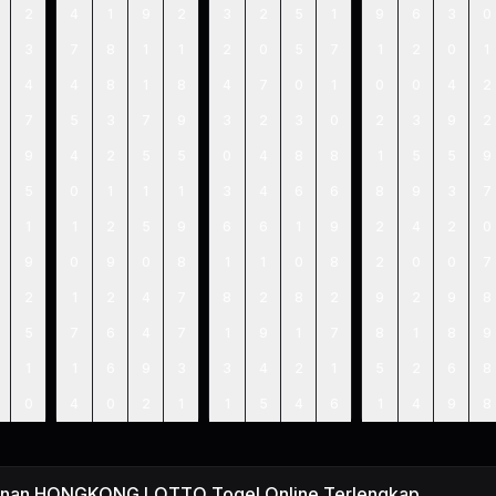
2
4
1
9
2
3
2
5
1
9
6
3
0
3
7
8
1
1
2
0
5
7
1
2
0
1
4
4
8
1
8
4
7
0
1
0
0
4
2
7
5
3
7
9
3
2
3
0
2
3
9
2
9
4
2
5
5
0
4
8
8
1
5
5
9
5
0
1
1
1
3
4
6
6
8
9
3
7
1
1
2
5
9
6
6
1
9
2
4
2
0
9
0
9
0
8
1
1
0
8
2
0
0
7
2
1
2
4
7
8
2
8
2
9
2
9
8
5
7
6
4
7
1
9
1
7
8
1
8
9
1
1
6
9
3
3
4
2
1
5
2
6
8
0
4
0
2
1
1
5
4
6
1
4
9
8
unan HONGKONG LOTTO Togel Online Terlengkap