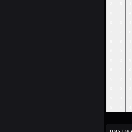
2
5
1
0
1
4
0
3
4
2
7
6
8
8
1
8
0
2
0
2
9
8
1
0
5
2
1
0
0
2
9
0
3
5
4
4
Data Tah