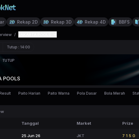
ar
Rekap 2D
Rekap 3D
Rekap 4D
BBFS
erview
/
JAKARTA POOLS
Tutup :
14:00
TUTUP
A POOLS
Result
Paito Harian
Paito Warna
Pola Dasar
Bola Merah
Stat
ew
Tanggal
Market
Prize
25 Jun 26
JKT
7150