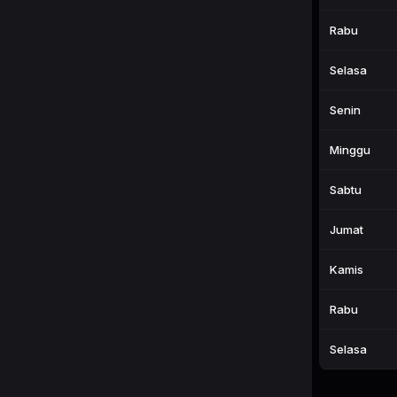
Rabu
Selasa
Senin
Minggu
Sabtu
Jumat
Kamis
Rabu
Selasa