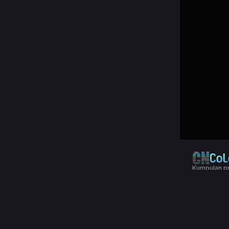
Kumpulan pr
© 2024 Copy
Terms & Con
Kumpulan da
statistik, shi