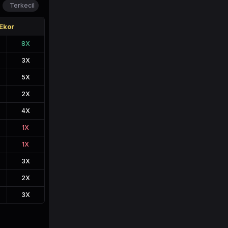
Terkecil
Ekor
8
X
3
X
5
X
2
X
4
X
1
X
1
X
3
X
2
X
3
X