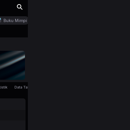
Buku Mimpi
LN Generator
istik
Data Tahunan