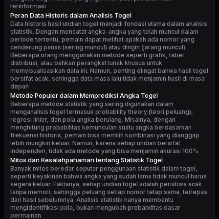
terinformasi
Peran Data Historis dalam Analisis Togel
Data historis hasil undian togel menjadi fondasi utama dalam analisis
statistik. Dengan mencatat angka-angka yang telah muncul dalam
periode tertentu, pemain dapat melihat apakah ada nomor yang
cenderung panas (sering muncul) atau dingin (jarang muncul).
Beberapa orang menggunakan metode seperti grafik, tabel
distribusi, atau bahkan perangkat lunak khusus untuk
memvisualisasikan data ini. Namun, penting diingat bahwa hasil togel
bersifat acak, sehingga data masa lalu tidak menjamin hasil di masa
depan
Metode Populer dalam Memprediksi Angka Togel
Beberapa metode statistik yang sering digunakan dalam
menganalisis togel termasuk probability theory (teori peluang),
regresi linier, dan pola angka berulang. Misalnya, dengan
menghitung probabilitas kemunculan suatu angka berdasarkan
frekuensi historis, pemain bisa memilih kombinasi yang dianggap
lebih mungkin keluar. Namun, karena setiap undian bersifat
independen, tidak ada metode yang bisa menjamin akurasi 100%
Mitos dan Kesalahpahaman tentang Statistik Togel
Banyak mitos beredar seputar penggunaan statistik dalam togel,
seperti keyakinan bahwa angka yang sudah lama tidak muncul harus
segera keluar. Faktanya, setiap undian togel adalah peristiwa acak
tanpa memori, sehingga peluang setiap nomor tetap sama, terlepas
dari hasil sebelumnya. Analisis statistik hanya membantu
mengidentifikasi pola, bukan mengubah probabilitas dasar
permainan