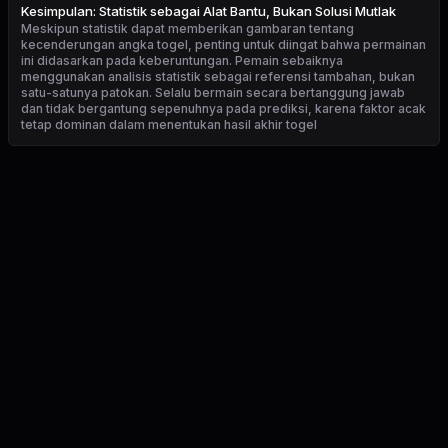
Kesimpulan: Statistik sebagai Alat Bantu, Bukan Solusi Mutlak
Meskipun statistik dapat memberikan gambaran tentang
kecenderungan angka togel, penting untuk diingat bahwa permainan
ini didasarkan pada keberuntungan. Pemain sebaiknya
menggunakan analisis statistik sebagai referensi tambahan, bukan
satu-satunya patokan. Selalu bermain secara bertanggung jawab
dan tidak bergantung sepenuhnya pada prediksi, karena faktor acak
tetap dominan dalam menentukan hasil akhir togel