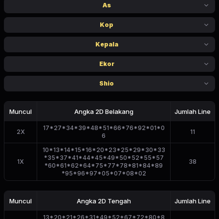
As
Kop
Kepala
Ekor
Shio
Muncul
Angka 2D
Belakang
Jumlah Line
17*27*34*39*48*51*66*76*92*01*0
2
X
11
6
10*13*14*15*16*20*23*25*29*30*33
*35*37*41*44*45*49*50*52*55*57
1
X
38
*60*61*62*64*75*77*78*81*84*89
*95*96*97*05*07*08*02
Muncul
Angka 2D
Tengah
Jumlah Line
13*20*21*26*31*49*52*67*72*80*8