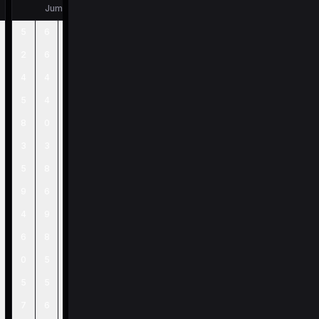
Jumat
Sabtu
Minggu
5
6
0
8
6
2
7
2
9
7
5
7
2
6
1
7
0
5
3
2
0
4
8
0
4
4
5
2
9
4
2
9
3
8
3
0
5
4
6
4
1
9
3
0
2
1
2
4
8
0
3
4
7
3
3
4
5
8
2
3
3
3
9
1
9
9
8
4
8
8
8
3
5
8
0
9
8
3
3
7
2
4
5
6
9
6
0
9
7
4
3
6
7
1
3
9
4
9
5
4
0
4
4
9
7
0
4
8
6
8
9
1
8
6
0
9
4
7
7
5
0
5
8
4
1
0
5
2
8
5
1
5
5
5
4
4
3
4
6
8
6
3
0
7
7
6
7
7
2
3
7
0
4
5
5
0