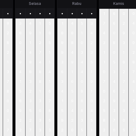
Selasa
Rabu
Kamis
•
•
•
•
•
•
•
•
•
1
6
0
0
9
3
4
1
5
1
4
5
3
7
6
2
4
2
8
9
1
6
8
8
1
4
4
0
9
0
8
0
1
2
5
9
8
0
2
3
8
3
0
2
7
4
7
1
9
4
3
3
1
0
1
2
1
9
8
4
1
3
9
4
5
1
5
8
8
3
4
8
8
4
6
1
4
1
0
3
2
7
7
1
3
8
1
3
6
0
9
7
4
7
4
8
5
2
1
6
4
5
8
1
0
6
2
1
0
8
3
3
7
1
9
6
0
2
9
0
7
0
9
5
0
8
5
4
6
4
5
3
3
2
3
2
2
3
5
9
2
3
5
8
7
0
1
7
2
7
3
3
2
0
5
1
2
0
5
7