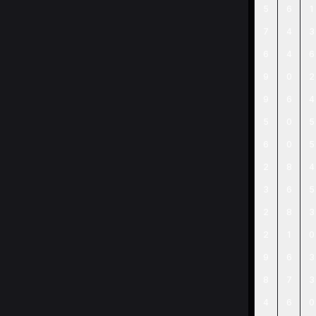
5
6
1
7
4
3
6
4
6
9
0
2
9
6
4
5
0
5
6
0
5
2
8
4
3
6
5
2
8
3
2
1
0
9
6
3
8
7
3
4
6
0