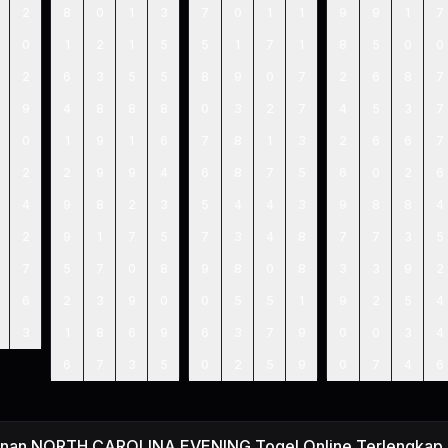
2
8
0
1
3
7
0
1
1
9
9
1
7
0
1
2
1
5
5
1
7
1
8
5
0
0
2
6
3
5
5
8
9
0
7
2
6
8
7
9
4
8
8
8
0
3
2
7
4
5
3
7
0
1
9
1
6
7
8
1
3
2
6
6
7
2
2
9
9
4
6
8
7
5
6
0
2
6
4
9
8
2
3
5
4
4
3
9
8
8
4
2
9
1
7
5
7
3
4
8
7
7
3
5
7
5
7
0
8
9
8
0
8
3
3
9
2
6
2
3
9
0
0
5
5
1
9
2
5
4
3
1
8
6
9
6
3
7
9
0
0
3
4
6
7
3
5
0
2
5
9
0
7
4
6
unan NORTH CAROLINA EVENING Togel Online Terlengkap