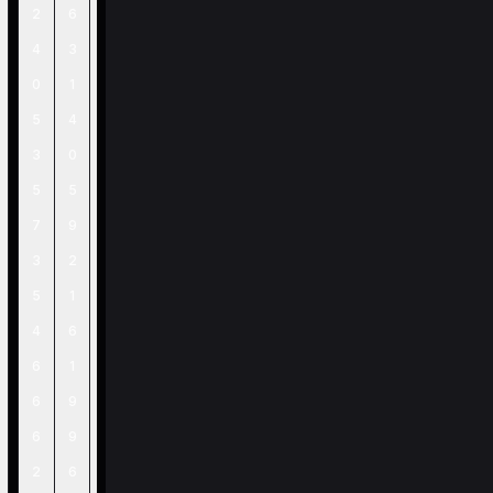
2
6
5
0
3
3
4
2
4
6
0
7
4
3
5
0
9
4
3
1
6
0
0
0
0
1
5
1
3
6
8
3
9
5
0
3
5
4
0
4
0
9
2
7
2
5
9
2
3
0
1
7
6
4
9
6
2
5
8
2
5
5
2
6
9
3
4
7
4
4
5
0
7
9
9
3
1
2
3
2
4
6
4
7
3
2
6
9
6
5
8
0
6
6
6
1
5
1
9
5
1
8
2
8
1
2
2
2
4
6
4
6
2
3
7
8
2
7
7
0
6
1
6
7
4
3
7
7
1
6
7
3
6
9
5
8
8
2
0
0
4
5
4
5
6
9
2
5
7
5
2
4
0
1
1
5
2
6
1
7
5
3
0
2
8
3
3
1