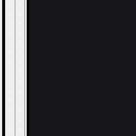
1
7
0
3
3
4
4
9
8
1
6
5
0
2
6
5
4
1
9
2
7
7
7
6
7
9
9
2
3
0
2
6
7
0
3
7
2
4
3
9
7
0
3
3
3
2
6
2
2
5
2
8
1
8
0
0
6
2
1
5
8
7
1
2
7
8
0
4
4
4
8
6
5
7
6
8
8
1
6
9
3
9
9
4
1
6
9
7
0
6
3
1
1
8
7
5
1
4
3
6
6
9
1
7
3
3
6
0
3
9
0
9
9
3
0
4
5
8
0
9
5
1
3
2
5
1
5
6
9
6
2
1
0
5
6
5
5
2
7
1
8
7
7
9
1
9
5
1
9
3
2
6
0
6
9
0
4
8
0
2
4
6
2
1
1
6
6
8