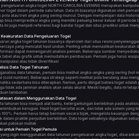
n pengeluaran angka togel NORTH CAROLINA EVENING
merupakan kumpulan
or togel dalam periode satu tahun. Data ini biasanya digunakan oleh pemain
 pola atau tren angka yang sering muncul. Dengan mempelajari data histori
p bisa memprediksi angka yang memiliki peluang besar keluar di periode b
data ini juga menjadi referensi bagi bandar togel dan situs prediksi untuk me
 Keakuratan Data Pengeluaran Togel
aran angka togel tahunan biasanya diperoleh dari situs resmi penyelenggar
percaya yang mencatat hasil undian. Penting untuk memastikan keakuratan 
nformasi dapat memengaruhi analisis pemain. Beberapa sumber menyediaka
k tabel atau grafik untuk memudahkan pembacaan. Pemain juga harus wasp
anipulasi atau tidak diverifikasi
lisis Data Togel Tahunan
nalisis data tahunan, pemain bisa melihat angka-angka yang sering (hot n
l (cold number). Beberapa strategi seperti melihat pola berulang atau me
atika sederhana bisa diterapkan. Namun, perlu diingat bahwa togel adalah
ga tidak ada jaminan analisis akan selalu akurat. Meski begitu, data ini teta
duan tambahan
 Batasan dalam Menggunakan Data Togel
a tahunan bisa menjadi alat bantu, ketergantungan berlebihan pada analisis 
menimbulkan kerugian. Hasil togel bersifat acak, dan tidak ada sistem yang 
100%. Pemain harus tetap bermain secara bijak, mengelola keuangan deng
ak dalam praktik perjudian berlebihan. Data togel sebaiknya digunakan seba
ukan patokan mutlak
i untuk Pemain Togel Pemula
 yang ingin menggunakan data tahunan pengeluaran angka togel, disarankan