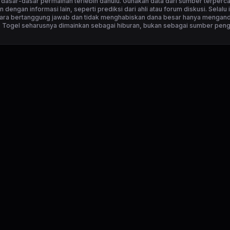
 dasar-dasar permainan terlebih dahulu. Gunakan data dari sumber terperc
 dengan informasi lain, seperti prediksi dari ahli atau forum diskusi. Selalu 
ara bertanggung jawab dan tidak menghabiskan dana besar hanya mengan
a. Togel seharusnya dimainkan sebagai hiburan, bukan sebagai sumber peng