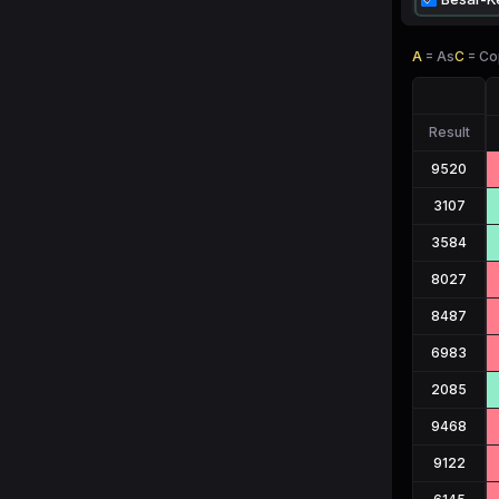
A
=
As
C
=
Co
Result
9520
3107
3584
8027
8487
6983
2085
9468
9122