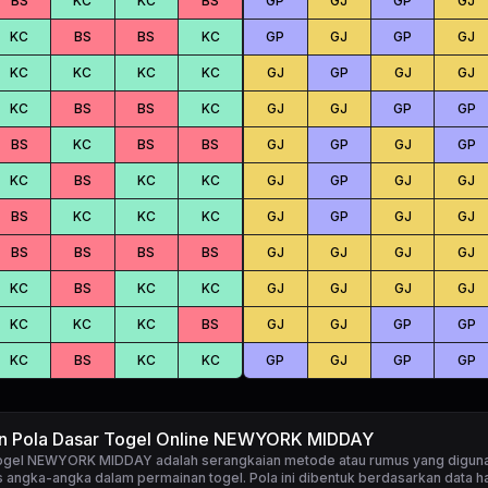
BS
KC
KC
BS
GP
GJ
GP
GJ
KC
BS
BS
KC
GP
GJ
GP
GJ
KC
KC
KC
KC
GJ
GP
GJ
GJ
KC
BS
BS
KC
GJ
GJ
GP
GP
BS
KC
BS
BS
GJ
GP
GJ
GP
KC
BS
KC
KC
GJ
GP
GJ
GJ
BS
KC
KC
KC
GJ
GP
GJ
GJ
BS
BS
BS
BS
GJ
GJ
GJ
GJ
KC
BS
KC
KC
GJ
GJ
GJ
GJ
KC
KC
KC
BS
GJ
GJ
GP
GP
KC
BS
KC
KC
GP
GJ
GP
GP
an Pola Dasar Togel Online NEWYORK MIDDAY
 togel NEWYORK MIDDAY
adalah serangkaian metode atau rumus yang digun
 angka-angka dalam permainan togel. Pola ini dibentuk berdasarkan data ha