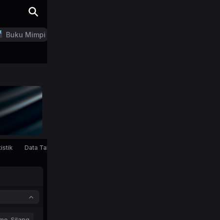
Buku Mimpi
LN Generator
istik
Data Tahunan
mo-Silang