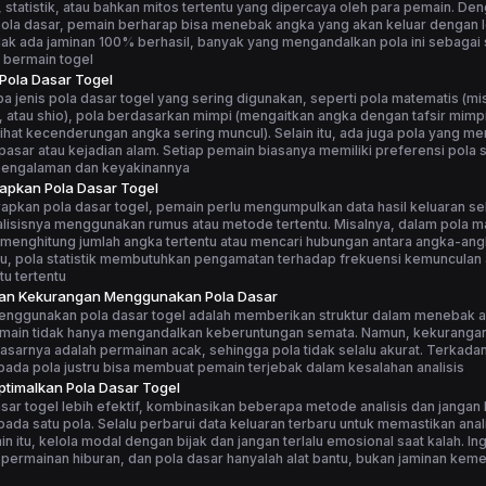
statistik, atau bahkan mitos tertentu yang dipercaya oleh para pemain. De
la dasar, pemain berharap bisa menebak angka yang akan keluar dengan le
ak ada jaminan 100% berhasil, banyak yang mengandalkan pola ini sebagai 
 bermain togel
 Pola Dasar Togel
 jenis pola dasar togel yang sering digunakan, seperti pola matematis (m
, atau shio), pola berdasarkan mimpi (mengaitkan angka dengan tafsir mimpi
elihat kecenderungan angka sering muncul). Selain itu, ada juga pola yang me
asar atau kejadian alam. Setiap pemain biasanya memiliki preferensi pola s
pengalaman dan keyakinannya
apkan Pola Dasar Togel
apkan pola dasar togel, pemain perlu mengumpulkan data hasil keluaran s
alisisnya menggunakan rumus atau metode tertentu. Misalnya, dalam pola m
menghitung jumlah angka tertentu atau mencari hubungan antara angka-ang
tu, pola statistik membutuhkan pengamatan terhadap frekuensi kemunculan
u tertentu
dan Kekurangan Menggunakan Pola Dasar
enggunakan pola dasar togel adalah memberikan struktur dalam menebak 
main tidak hanya mengandalkan keberuntungan semata. Namun, kekuranga
asarnya adalah permainan acak, sehingga pola tidak selalu akurat. Terkadang
ada pola justru bisa membuat pemain terjebak dalam kesalahan analisis
timalkan Pola Dasar Togel
sar togel lebih efektif, kombinasikan beberapa metode analisis dan jangan
ada satu pola. Selalu perbarui data keluaran terbaru untuk memastikan anali
ain itu, kelola modal dengan bijak dan jangan terlalu emosional saat kalah. I
 permainan hiburan, dan pola dasar hanyalah alat bantu, bukan jaminan ke