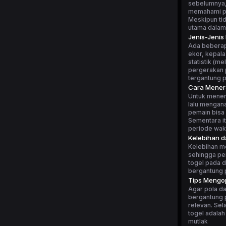
sebelumnya, 
memahami po
Meskipun tid
utama dalam
Jenis-Jenis
Ada beberapa
ekor, kepala
statistik (m
pergerakan p
tergantung 
Cara Mener
Untuk mener
lalu mengan
pemain bisa 
Sementara i
periode wakt
Kelebihan 
Kelebihan m
sehingga pe
togel pada d
bergantung p
Tips Mengop
Agar pola da
bergantung p
relevan. Sel
togel adalah
mutlak