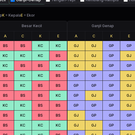
p
K
=
Kepala
E
=
Ekor
Besar Kecil
Ganjil Genap
A
C
K
E
A
C
K
E
BS
BS
KC
KC
GJ
GJ
GP
GP
KC
KC
KC
BS
GJ
GJ
GP
GJ
KC
BS
BS
KC
GJ
GJ
GP
GP
BS
KC
KC
BS
GP
GP
GP
GJ
BS
KC
BS
BS
GP
GP
GP
GJ
BS
BS
BS
KC
GP
GJ
GP
GJ
KC
KC
BS
BS
GP
GP
GP
GJ
BS
KC
BS
BS
GJ
GP
GP
GP
BS
KC
KC
KC
GJ
GJ
GP
GP