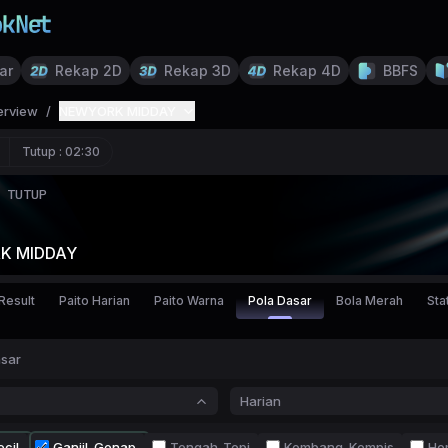
ar
Rekap 2D
Rekap 3D
Rekap 4D
BBFS
erview
/
NEWYORK MIDDAY
Tutup :
02:30
TUTUP
K MIDDAY
Result
Paito Harian
Paito Warna
Pola Dasar
Bola Merah
Stat
asar
Harian
cil
Ganjil-Genap
Tengah-Tepi
Kembang-Kempis
Ho