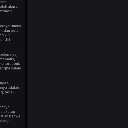
ngan
bih akurat.
strategi
isalnya rumus
), dan pola
ngikuti
endiri
ebelumnya,
atematis,
ka tersebut.
 angka dalam
angka,
nnya adalah
, terlalu
 hanya
sis tetap
ngatlah bahwa
menangan