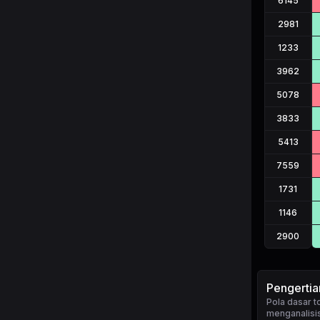
6145
2981
1233
3962
5078
3833
5413
7559
1731
1146
2900
Pengerti
Pola dasar
menganalisis