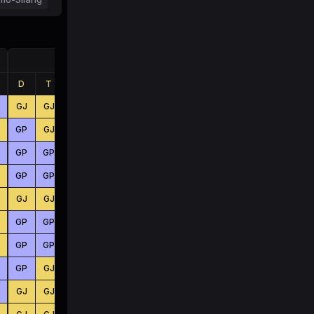
Jumlah
D
T
B
D
T
B
GJ
GJ
GP
BS
BS
KC
GP
GJ
GJ
KC
KC
BS
GP
GP
GJ
BS
KC
KC
GP
GP
GJ
BS
KC
BS
GJ
GJ
GP
KC
KC
BS
GP
GP
GP
BS
BS
KC
GP
GP
GP
KC
BS
KC
GP
GJ
GJ
KC
KC
BS
GJ
GJ
GP
KC
KC
KC