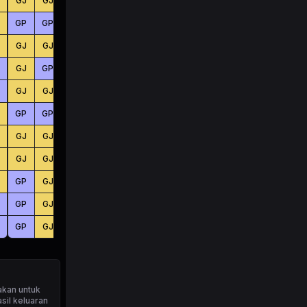
GJ
GJ
GJ
BS
BS
BS
GP
GP
GJ
KC
BS
BS
GJ
GJ
GP
KC
BS
BS
GJ
GP
GP
KC
BS
BS
GJ
GJ
GP
BS
BS
BS
GP
GP
GP
KC
KC
BS
GJ
GJ
GP
BS
BS
KC
GJ
GJ
GJ
KC
KC
BS
GP
GJ
GP
BS
KC
KC
GP
GJ
GJ
KC
BS
KC
GP
GJ
GP
KC
BS
KC
akan untuk
sil keluaran