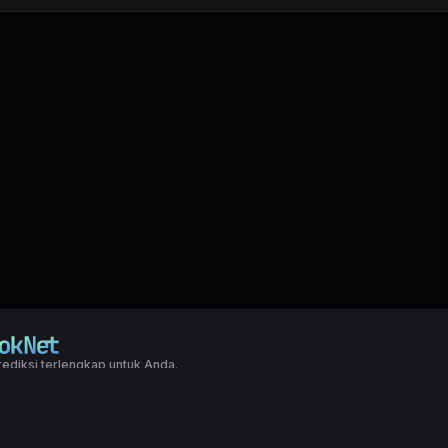
ediksi terlengkap untuk Anda.
right LXGroup. All rights reserved.
ditions
|
Privacy Policy
a dasar togel yang biasanya di pakai oleh para master angka jitu untuk predi