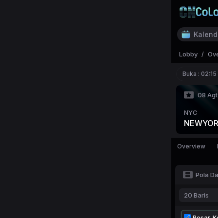
Kalend
Lobby
/
Ov
Buka :
02:15
08 Agt
NYC
NEWYOR
Overview
Pola D
20 Baris
Besar-Ke