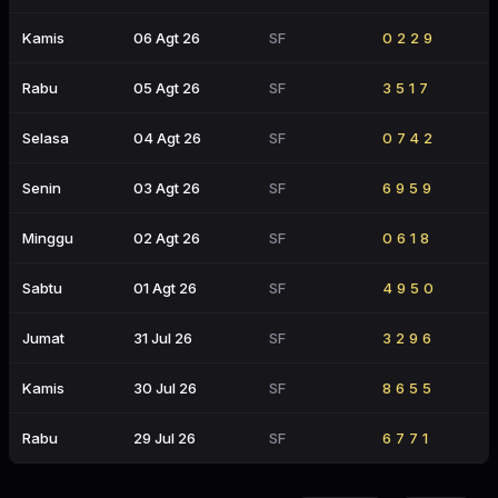
Kamis
06 Agt 26
SF
0229
Rabu
05 Agt 26
SF
3517
Selasa
04 Agt 26
SF
0742
Senin
03 Agt 26
SF
6959
Minggu
02 Agt 26
SF
0618
Sabtu
01 Agt 26
SF
4950
Jumat
31 Jul 26
SF
3296
Kamis
30 Jul 26
SF
8655
Rabu
29 Jul 26
SF
6771