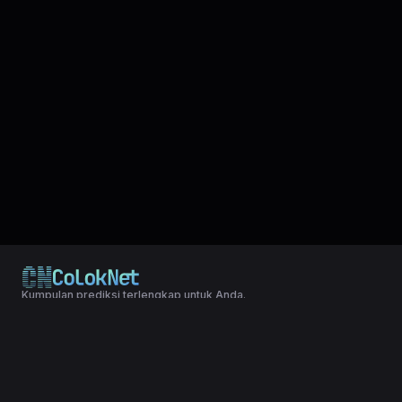
Kumpulan prediksi terlengkap untuk Anda.
© 2024 Copyright LXGroup. All rights reserved.
Terms & Conditions
|
Privacy Policy
Kumpulan data lengkap untuk mudah yang telah di simpulkan dari
result togel SANTAFE LOTTERY, statistik, shio dll