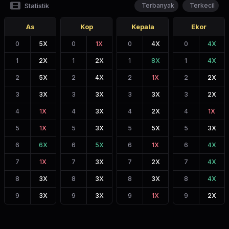
Statistik
Terbanyak
Terkecil
As
Kop
Kepala
Ekor
0
5
X
0
1
X
0
4
X
0
4
X
1
2
X
1
2
X
1
8
X
1
4
X
2
5
X
2
4
X
2
1
X
2
2
X
3
3
X
3
3
X
3
3
X
3
2
X
4
1
X
4
3
X
4
2
X
4
1
X
5
1
X
5
3
X
5
5
X
5
3
X
6
6
X
6
5
X
6
1
X
6
4
X
7
1
X
7
3
X
7
2
X
7
4
X
8
3
X
8
3
X
8
3
X
8
4
X
9
3
X
9
3
X
9
1
X
9
2
X