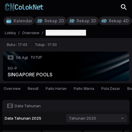
Kalendar
Rekap 2D
Rekap 3D
Rekap 4D
Lobby
/
Overview
/
SINGAPORE POOLS
Buka :
17:45
Tutup :
17:30
TUTUP
06 Agt
SG-P
SINGAPORE POOLS
Overview
Result
Paito Harian
Paito Warna
Pola Dasar
Bo
Data Tahunan
Data
Tahunan 2025
Tahunan 2025