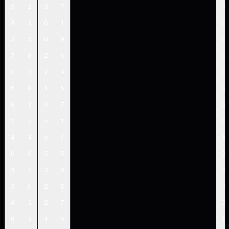
9
2
3
7
3
4
3
6
1
0
3
5
8
9
0
7
8
2
6
0
0
2
7
9
3
6
8
1
5
2
6
3
9
7
2
2
7
5
1
0
4
4
5
7
5
0
0
5
5
7
1
3
3
0
4
5
0
2
5
1
4
2
2
7
7
8
7
1
0
5