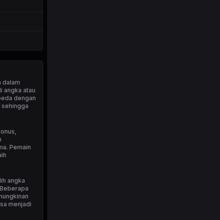
n dalam
i angka atau
rbeda dengan
, sehingga
bonus,
n
ma. Pemain
aih
lih angka
. Beberapa
emungkinan
isa menjadi