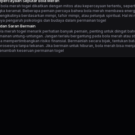
epercayaan Seputar Bola Merah
 bola merah togel dikaitkan dengan mitos atau kepercayaan tertentu, seper
ngka keramat. Beberapa pemain percaya bahwa bola merah membawa energi 
mengikutinya berdasarkan mimpi, tafsir mimpi, atau petunjuk spiritual. Hal in
nya pengaruh psikologis dan budaya dalam permainan togel
 dan Saran Bermain
a merah togel menarik perhatian banyak pemain, penting untuk diingat bah
mainan untung-untungan. Jangan terlalu bergantung pada bola merah atau st
pa mempertimbangkan risiko finansial. Bermainlah secara bijak, tentukan ba
prosesnya tanpa tekanan. Jika bermain untuk hiburan, bola merah bisa menj
enambah keseruan permainan togel