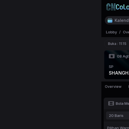
Kalend
Lobby
/
Ov
Buka :
11:15
08 Agt
SP
SHANGHA
Overview
Bola M
20 Baris
Pilihan War