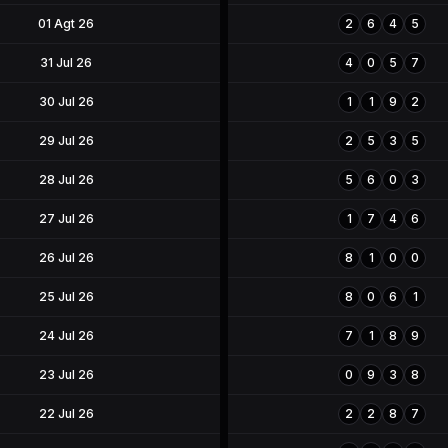
01 Agt 26
2
6
4
5
31 Jul 26
4
0
5
7
30 Jul 26
1
1
9
2
29 Jul 26
2
5
3
5
28 Jul 26
5
6
0
3
27 Jul 26
1
7
4
6
26 Jul 26
8
1
0
0
25 Jul 26
8
0
6
1
24 Jul 26
7
1
8
9
23 Jul 26
0
9
3
8
22 Jul 26
2
2
8
7