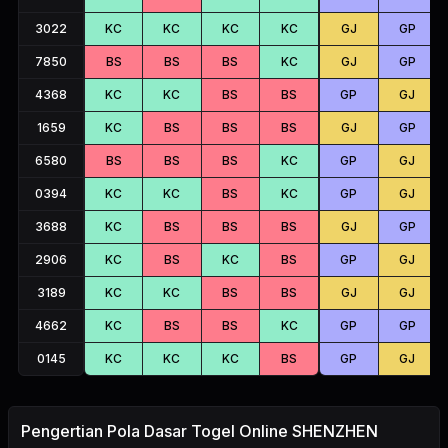
3022
KC
KC
KC
KC
GJ
GP
7850
BS
BS
BS
KC
GJ
GP
4368
KC
KC
BS
BS
GP
GJ
1659
KC
BS
BS
BS
GJ
GP
6580
BS
BS
BS
KC
GP
GJ
0394
KC
KC
BS
KC
GP
GJ
3688
KC
BS
BS
BS
GJ
GP
2906
KC
BS
KC
BS
GP
GJ
3189
KC
KC
BS
BS
GJ
GJ
4662
KC
BS
BS
KC
GP
GP
0145
KC
KC
KC
BS
GP
GJ
Pengertian Pola Dasar Togel Online SHENZHEN