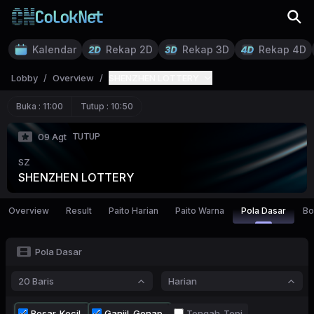
Kalendar
Rekap 2D
Rekap 3D
Rekap 4D
Lobby
/
Overview
/
SHENZHEN LOTTERY
Buka :
11:00
Tutup :
10:50
TUTUP
09 Agt
SZ
SHENZHEN LOTTERY
Overview
Result
Paito Harian
Paito Warna
Pola Dasar
Bo
Pola Dasar
20 Baris
Harian
Besar-Kecil
Ganjil-Genap
Tengah-Tepi