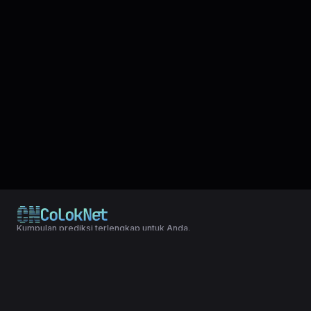
Kumpulan prediksi terlengkap untuk Anda.
© 2024 Copyright LXGroup. All rights reserved.
Terms & Conditions
|
Privacy Policy
Kumpulan data lengkap untuk mudah yang telah di simpulkan dari
result togel VENICE LOTTERY, statistik, shio dll