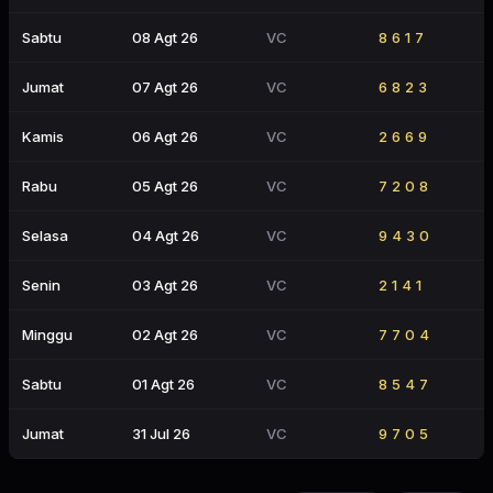
Sabtu
08 Agt 26
VC
8617
Jumat
07 Agt 26
VC
6823
Kamis
06 Agt 26
VC
2669
Rabu
05 Agt 26
VC
7208
Selasa
04 Agt 26
VC
9430
Senin
03 Agt 26
VC
2141
Minggu
02 Agt 26
VC
7704
Sabtu
01 Agt 26
VC
8547
Jumat
31 Jul 26
VC
9705