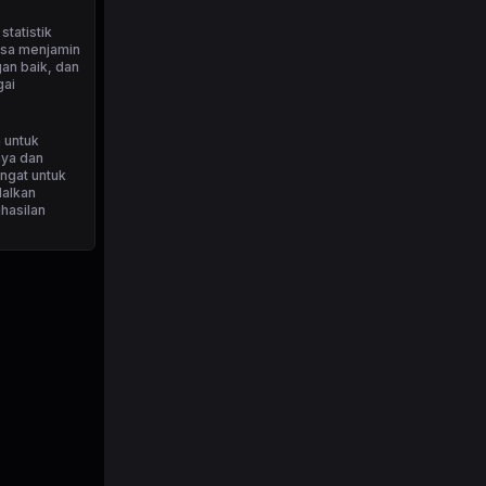
statistik
bisa menjamin
an baik, dan
gai
 untuk
aya dan
ingat untuk
dalkan
hasilan