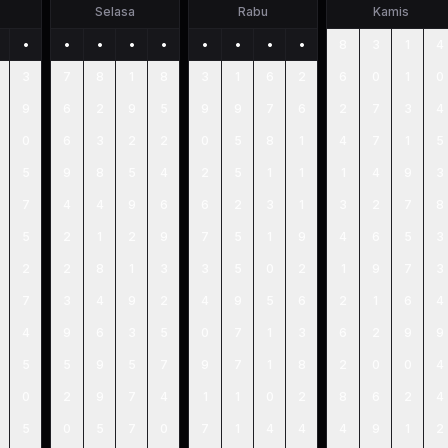
Selasa
Rabu
Kamis
•
•
•
•
•
•
•
•
•
8
3
1
4
3
7
8
1
8
3
1
6
2
6
0
1
0
9
6
2
9
5
9
9
7
6
2
7
3
4
0
6
3
2
2
0
5
8
1
4
7
1
5
5
9
8
5
4
2
5
1
1
1
4
9
3
7
4
4
9
6
6
2
3
1
3
2
7
8
5
2
1
2
9
7
5
1
9
4
6
5
3
2
2
8
1
3
3
5
0
2
1
9
7
3
7
3
4
9
2
4
9
5
6
2
1
6
4
4
9
6
3
5
0
7
1
3
6
2
9
9
5
5
9
5
7
9
7
1
8
2
0
0
4
0
2
9
7
4
1
1
0
2
8
6
2
4
5
0
5
7
0
7
1
4
4
4
9
1
2