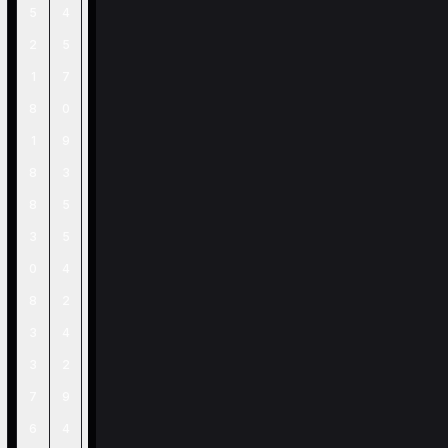
5
4
9
9
7
0
4
3
3
8
3
7
2
5
5
1
4
9
8
2
7
4
1
1
1
7
6
5
8
3
0
8
5
8
9
0
8
0
5
7
2
1
6
6
6
7
3
5
1
9
2
5
6
0
9
8
7
9
2
0
8
3
2
1
2
7
5
9
5
0
6
2
8
5
1
3
3
0
8
7
9
8
0
6
3
5
1
0
1
4
0
7
7
0
5
5
0
4
4
6
6
3
9
9
1
4
6
2
8
2
0
8
2
1
7
5
7
6
1
1
3
4
9
3
0
0
4
1
1
2
9
2
3
2
7
9
2
4
2
0
3
1
7
7
7
9
9
5
1
8
7
0
8
4
5
3
6
4
5
2
2
1
6
5
3
5
1
3