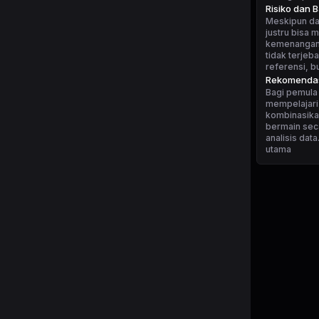
Risiko dan
Meskipun dat
justru bisa 
kemenangan 
tidak terjeb
referensi, b
Rekomendas
Bagi pemula
mempelajari
kombinasikan
bermain sec
analisis dat
utama