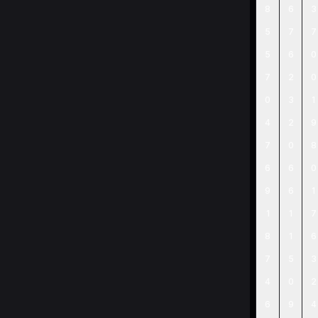
8
6
3
5
7
7
5
6
0
7
2
0
0
3
1
4
2
9
7
0
8
6
6
0
9
6
1
1
1
7
8
1
6
7
5
3
4
0
2
6
9
4