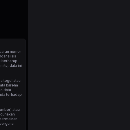
luaran nomor
nganalisis
g berharap
itu, data ini
a togel atau
data karena
n data
ada terhadap
umber) atau
nggunakan
 permainan
p berguna