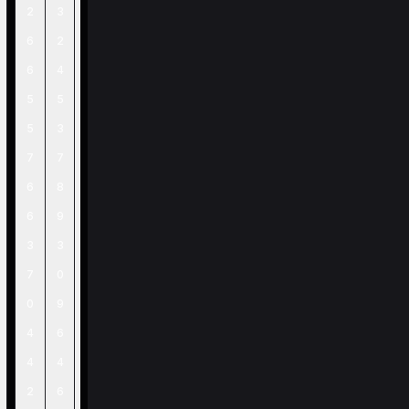
2
3
4
9
9
4
6
6
5
4
6
1
6
2
6
5
2
3
7
7
4
2
8
1
6
4
3
5
7
6
1
6
0
7
9
5
5
5
1
3
3
1
2
4
5
7
7
9
5
3
3
6
4
9
2
5
6
1
5
0
7
7
2
8
3
9
1
2
9
3
7
4
6
8
2
4
2
4
1
2
4
8
6
6
6
9
1
4
1
1
4
8
3
6
9
9
3
3
0
5
7
1
9
0
4
2
0
8
7
0
2
1
6
2
9
0
3
1
2
7
0
9
4
9
3
4
1
1
2
4
8
3
4
6
6
0
4
9
8
8
1
8
2
5
4
4
3
6
9
2
1
3
5
6
3
9
2
6
8
5
5
0
3
1
0
9
9
2