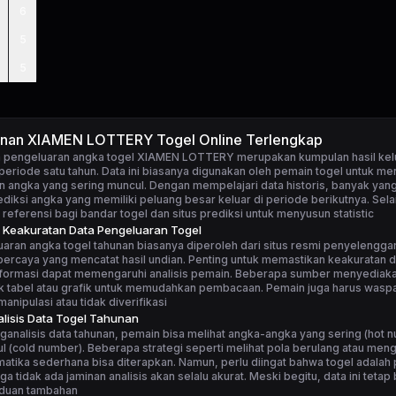
6
5
5
unan XIAMEN LOTTERY Togel Online Terlengkap
n pengeluaran angka togel XIAMEN LOTTERY
merupakan kumpulan hasil ke
periode satu tahun. Data ini biasanya digunakan oleh pemain togel untuk me
en angka yang sering muncul. Dengan mempelajari data historis, banyak yan
iksi angka yang memiliki peluang besar keluar di periode berikutnya. Selain 
 referensi bagi bandar togel dan situs prediksi untuk menyusun statistic
 Keakuratan Data Pengeluaran Togel
aran angka togel tahunan biasanya diperoleh dari situs resmi penyelenggar
percaya yang mencatat hasil undian. Penting untuk memastikan keakuratan 
nformasi dapat memengaruhi analisis pemain. Beberapa sumber menyediaka
k tabel atau grafik untuk memudahkan pembacaan. Pemain juga harus wasp
anipulasi atau tidak diverifikasi
lisis Data Togel Tahunan
nalisis data tahunan, pemain bisa melihat angka-angka yang sering (hot n
l (cold number). Beberapa strategi seperti melihat pola berulang atau me
atika sederhana bisa diterapkan. Namun, perlu diingat bahwa togel adalah
ga tidak ada jaminan analisis akan selalu akurat. Meski begitu, data ini teta
duan tambahan