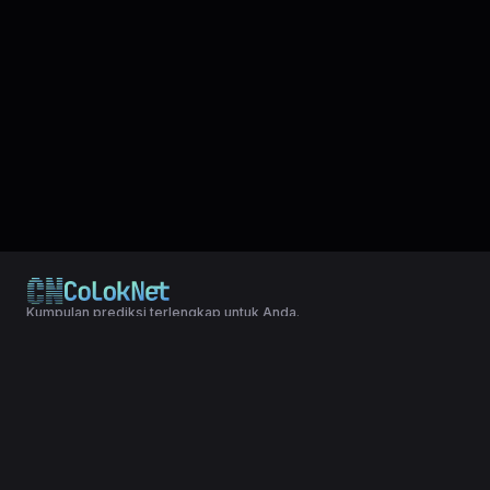
Kumpulan prediksi terlengkap untuk Anda.
© 2024 Copyright LXGroup. All rights reserved.
Terms & Conditions
|
Privacy Policy
bola merah BANGKOK 09:30 dibuat dalam bentuk kombinasi dibuat
untuk mempermudah togelers dalam membandingkan pola data
paito lainnya seperti : HK , SDY dan SGP. Bola Merah sering terjadi
kesamaan pola pada kedua pasaran togel untuk memprediksi
angka jitu hari ini dari Bola Fortunes terbaru