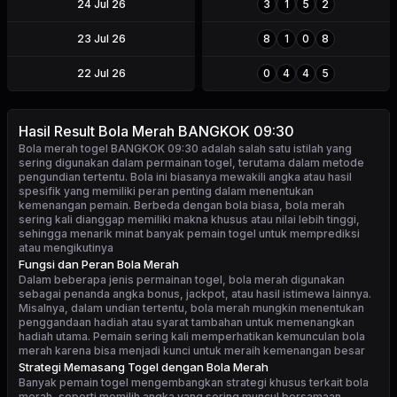
24 Jul 26
3
1
5
2
23 Jul 26
8
1
0
8
22 Jul 26
0
4
4
5
Hasil Result Bola Merah BANGKOK 09:30
Bola merah togel BANGKOK 09:30
adalah salah satu istilah yang
sering digunakan dalam permainan togel, terutama dalam metode
pengundian tertentu. Bola ini biasanya mewakili angka atau hasil
spesifik yang memiliki peran penting dalam menentukan
kemenangan pemain. Berbeda dengan bola biasa, bola merah
sering kali dianggap memiliki makna khusus atau nilai lebih tinggi,
sehingga menarik minat banyak pemain togel untuk memprediksi
atau mengikutinya
Fungsi dan Peran Bola Merah
Dalam beberapa jenis permainan togel, bola merah digunakan
sebagai penanda angka bonus, jackpot, atau hasil istimewa lainnya.
Misalnya, dalam undian tertentu, bola merah mungkin menentukan
penggandaan hadiah atau syarat tambahan untuk memenangkan
hadiah utama. Pemain sering kali memperhatikan kemunculan bola
merah karena bisa menjadi kunci untuk meraih kemenangan besar
Strategi Memasang Togel dengan Bola Merah
Banyak pemain togel mengembangkan strategi khusus terkait bola
merah, seperti memilih angka yang sering muncul bersamaan