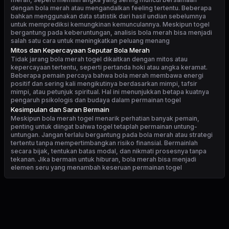
dengan bola merah atau mengandalkan feeling tertentu. Beberapa
bahkan menggunakan data statistik dari hasil undian sebelumnya
untuk memprediksi kemungkinan kemunculannya. Meskipun togel
bergantung pada keberuntungan, analisis bola merah bisa menjadi
salah satu cara untuk meningkatkan peluang menang
Mitos dan Kepercayaan Seputar Bola Merah
Tidak jarang bola merah togel dikaitkan dengan mitos atau
kepercayaan tertentu, seperti pertanda hoki atau angka keramat.
Beberapa pemain percaya bahwa bola merah membawa energi
positif dan sering kali mengikutinya berdasarkan mimpi, tafsir
mimpi, atau petunjuk spiritual. Hal ini menunjukkan betapa kuatnya
pengaruh psikologis dan budaya dalam permainan togel
Kesimpulan dan Saran Bermain
Meskipun bola merah togel menarik perhatian banyak pemain,
penting untuk diingat bahwa togel tetaplah permainan untung-
untungan. Jangan terlalu bergantung pada bola merah atau strategi
tertentu tanpa mempertimbangkan risiko finansial. Bermainlah
secara bijak, tentukan batas modal, dan nikmati prosesnya tanpa
tekanan. Jika bermain untuk hiburan, bola merah bisa menjadi
elemen seru yang menambah keseruan permainan togel