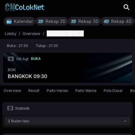
Kalendar
Rekap 2D
Rekap 3D
Rekap 4D
Lobby
/
Overview
/
BANGKOK 09:30
Buka :
21:30
Tutup :
21:30
BUKA
08 Agt
BGK
BANGKOK 09:30
Overview
Result
Paito Harian
Paito Warna
Pola Dasar
Bo
Statistik
2 Bulan lalu