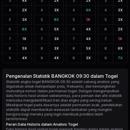
3
4
X
3
2
X
3
2
X
3
2
X
4
2
X
4
3
X
4
9
X
4
3
X
5
3
X
5
8
X
5
1
X
5
3
X
6
8
X
6
5
X
6
4
X
6
2
X
7
1
X
7
3
X
7
4
X
7
1
X
8
5
X
8
3
X
8
5
X
8
6
X
9
4
X
9
4
X
9
3
X
9
7
X
Pengenalan Statistik BANGKOK 09:30 dalam Togel
Statistik angka togel BANGKOK 09:30
adalah cabang analisis yang
digunakan untuk mempelajari pola, frekuensi, dan kemungkinan
munculnya nomor dalam permainan togel. Dengan mengumpulkan
data historis hasil undian sebelumnya, para pemain dan ahli statistik
mencoba mengidentifikasi tren atau angka yang sering keluar.
Meskipun togel pada dasarnya adalah permainan acak, pendekatan
statistik dapat memberikan wawasan tambahan yang mungkin
berguna bagi mereka yang ingin membuat prediksi lebih
terinformasi
Peran Data Historis dalam Analisis Togel
Data historis hasil undian togel menjadi fondasi utama dalam analisis