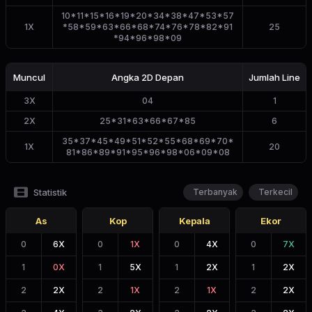
10*11*15*16*19*20*34*38*47*53*57
1
X
*58*59*63*66*68*74*76*78*82*91
25
*94*96*98*09
Muncul
Angka 2D
Depan
Jumlah Line
3
X
04
1
2
X
25*31*63*66*67*85
6
35*37*45*49*51*52*55*68*69*70*
1
X
20
81*86*89*91*95*96*98*06*09*08
Statistik
Terbanyak
Terkecil
As
Kop
Kepala
Ekor
0
6
X
0
1
X
0
4
X
0
7
X
1
0
X
1
5
X
1
2
X
1
2
X
2
2
X
2
1
X
2
1
X
2
2
X