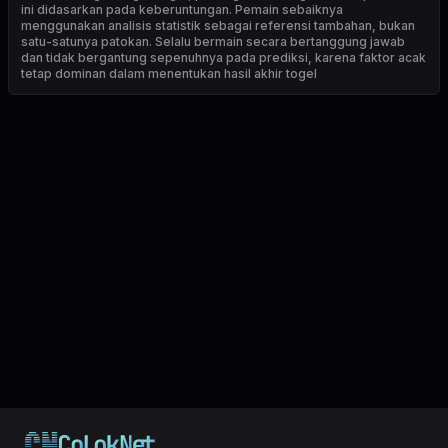
ini didasarkan pada keberuntungan. Pemain sebaiknya
menggunakan analisis statistik sebagai referensi tambahan, bukan
satu-satunya patokan. Selalu bermain secara bertanggung jawab
dan tidak bergantung sepenuhnya pada prediksi, karena faktor acak
tetap dominan dalam menentukan hasil akhir togel