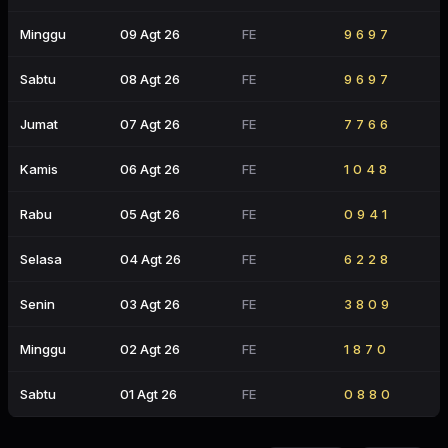
Minggu
09 Agt 26
FE
9697
Sabtu
08 Agt 26
FE
9697
Jumat
07 Agt 26
FE
7766
Kamis
06 Agt 26
FE
1048
Rabu
05 Agt 26
FE
0941
Selasa
04 Agt 26
FE
6228
Senin
03 Agt 26
FE
3809
Minggu
02 Agt 26
FE
1870
Sabtu
01 Agt 26
FE
0880