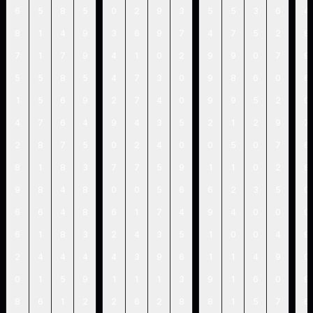
6
5
8
5
0
2
9
3
5
5
3
6
4
8
1
4
9
3
6
9
7
4
7
5
2
8
7
1
7
9
4
1
0
2
9
9
0
7
9
5
5
8
5
4
7
3
0
9
8
6
0
6
1
5
6
9
2
7
4
0
9
9
5
2
0
4
7
6
4
9
4
3
5
2
1
2
9
7
2
8
7
5
0
2
4
0
0
5
0
7
6
8
1
8
3
7
7
5
9
1
1
0
2
8
9
8
4
8
0
0
5
6
6
2
3
5
0
6
6
4
8
6
1
7
4
9
4
0
0
0
6
1
8
3
2
4
3
5
1
0
0
4
9
2
4
4
4
4
3
9
6
1
1
4
9
0
0
1
5
9
1
1
1
3
9
1
6
0
9
8
6
1
2
2
6
2
8
8
1
5
7
6