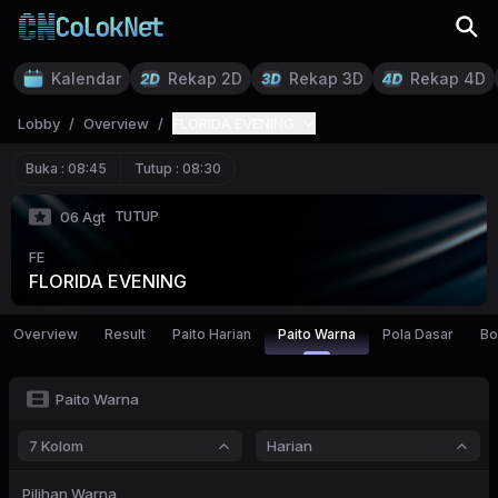
Kalendar
Rekap 2D
Rekap 3D
Rekap 4D
Lobby
/
Overview
/
FLORIDA EVENING
Buka :
08:45
Tutup :
08:30
TUTUP
06 Agt
FE
FLORIDA EVENING
Overview
Result
Paito Harian
Paito Warna
Pola Dasar
Bo
Paito Warna
7 Kolom
Harian
Pilihan Warna