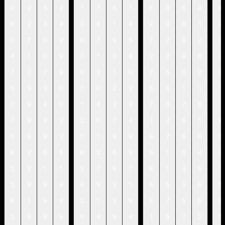
0
2
5
2
1
7
6
1
6
0
6
4
8
8
2
3
4
3
8
1
4
2
0
6
1
2
0
7
0
2
8
7
9
5
7
2
8
2
3
4
1
0
9
7
1
0
8
2
2
9
6
3
7
3
7
8
9
2
1
0
7
5
0
2
2
5
3
3
0
7
0
2
2
5
6
1
1
1
2
9
4
0
1
4
3
3
7
0
7
6
1
7
9
3
3
2
0
7
4
1
2
6
1
8
5
9
8
3
7
1
8
8
9
7
6
6
0
6
2
6
5
8
2
6
5
9
1
0
4
3
2
2
1
1
3
7
6
7
8
1
4
9
1
2
8
8
4
4
9
3
1
6
5
3
6
5
8
1
9
4
2
1
3
9
8
7
5
6
8
2
8
8
6
4
4
9
4
1
9
7
2
9