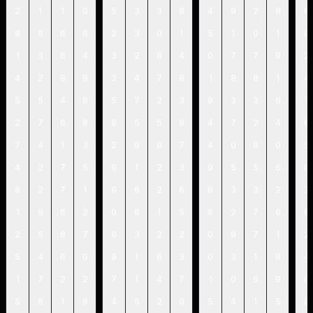
2
1
1
0
5
3
3
8
4
9
2
8
6
6
6
6
6
2
3
0
1
5
1
0
1
0
1
3
6
4
3
2
8
4
0
7
7
9
2
4
2
9
9
3
4
7
8
1
8
8
1
4
5
5
4
8
5
7
2
3
9
3
3
6
1
2
7
6
8
9
5
5
9
4
7
2
4
6
7
4
1
3
2
9
9
7
4
0
9
0
5
4
2
7
5
6
1
2
3
9
5
5
6
8
8
2
7
1
6
6
2
6
6
3
3
2
7
1
9
6
2
0
6
1
5
6
2
7
6
6
2
5
8
7
6
3
2
2
0
9
7
1
2
5
4
6
0
9
1
6
3
0
3
1
9
4
1
7
2
2
7
1
4
7
1
0
6
9
0
5
6
1
8
4
5
2
0
5
4
1
5
0