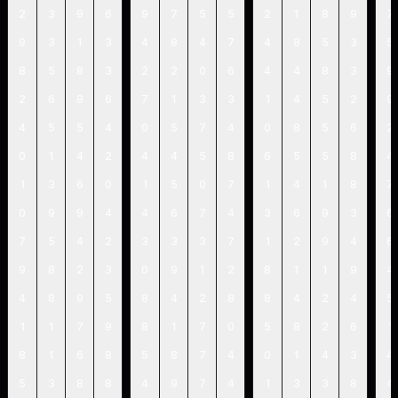
2
3
9
6
9
7
5
5
2
1
8
9
7
9
3
1
3
4
8
4
7
4
8
5
3
5
8
5
8
3
2
2
0
6
4
4
8
3
9
2
6
8
6
7
1
3
3
1
4
5
2
9
4
5
5
4
0
5
7
4
0
8
5
6
2
0
1
4
2
4
4
5
8
6
5
5
8
4
1
3
6
0
1
5
0
7
1
4
1
8
7
0
9
9
4
4
6
7
4
3
6
9
3
6
7
5
4
2
3
3
3
7
1
2
9
4
6
9
8
2
3
0
9
1
2
8
1
1
9
4
4
8
9
5
8
4
2
8
8
4
2
4
5
1
1
7
9
8
1
7
0
5
8
2
6
1
8
1
6
8
5
8
7
4
0
1
4
3
4
5
3
8
8
4
9
7
4
1
3
3
8
4