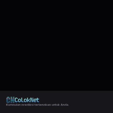
Kumpulan prediksi terlengkap untuk Anda.