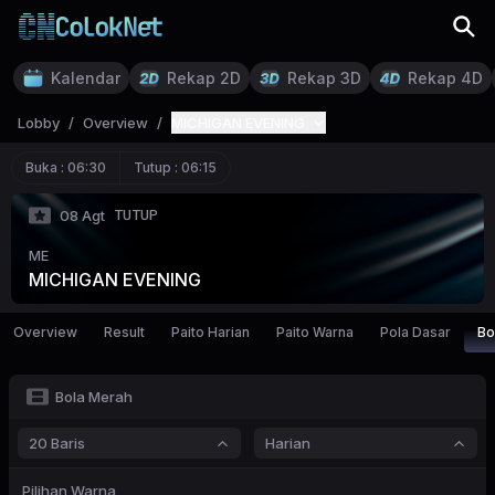
Kalendar
Rekap 2D
Rekap 3D
Rekap 4D
Lobby
/
Overview
/
MICHIGAN EVENING
Buka :
06:30
Tutup :
06:15
TUTUP
08 Agt
ME
MICHIGAN EVENING
Overview
Result
Paito Harian
Paito Warna
Pola Dasar
Bo
Bola Merah
20 Baris
Harian
Pilihan Warna