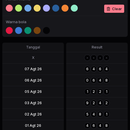
Clear
Warna bola
Tanggal
Result
X
-
-
-
-
07 Agt 26
6
4
6
4
06 Agt 26
0
6
4
8
05 Agt 26
1
2
2
1
03 Agt 26
9
2
4
2
02 Agt 26
5
4
8
1
01 Agt 26
4
6
4
8