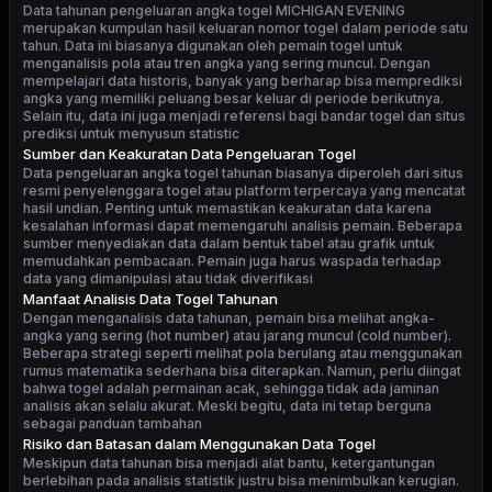
Data tahunan pengeluaran angka togel MICHIGAN EVENING
merupakan kumpulan hasil keluaran nomor togel dalam periode satu
tahun. Data ini biasanya digunakan oleh pemain togel untuk
menganalisis pola atau tren angka yang sering muncul. Dengan
mempelajari data historis, banyak yang berharap bisa memprediksi
angka yang memiliki peluang besar keluar di periode berikutnya.
Selain itu, data ini juga menjadi referensi bagi bandar togel dan situs
prediksi untuk menyusun statistic
Sumber dan Keakuratan Data Pengeluaran Togel
Data pengeluaran angka togel tahunan biasanya diperoleh dari situs
resmi penyelenggara togel atau platform terpercaya yang mencatat
hasil undian. Penting untuk memastikan keakuratan data karena
kesalahan informasi dapat memengaruhi analisis pemain. Beberapa
sumber menyediakan data dalam bentuk tabel atau grafik untuk
memudahkan pembacaan. Pemain juga harus waspada terhadap
data yang dimanipulasi atau tidak diverifikasi
Manfaat Analisis Data Togel Tahunan
Dengan menganalisis data tahunan, pemain bisa melihat angka-
angka yang sering (hot number) atau jarang muncul (cold number).
Beberapa strategi seperti melihat pola berulang atau menggunakan
rumus matematika sederhana bisa diterapkan. Namun, perlu diingat
bahwa togel adalah permainan acak, sehingga tidak ada jaminan
analisis akan selalu akurat. Meski begitu, data ini tetap berguna
sebagai panduan tambahan
Risiko dan Batasan dalam Menggunakan Data Togel
Meskipun data tahunan bisa menjadi alat bantu, ketergantungan
berlebihan pada analisis statistik justru bisa menimbulkan kerugian.