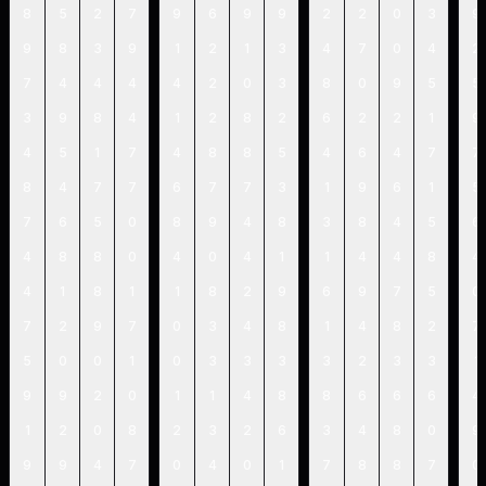
8
5
2
7
9
6
9
9
2
2
0
3
9
9
8
3
9
1
2
1
3
4
7
0
4
2
7
4
4
4
4
2
0
3
8
0
9
5
5
3
9
8
4
1
2
8
2
6
2
2
1
9
4
5
1
7
4
8
8
5
4
6
4
7
7
8
4
7
7
6
7
7
3
1
9
6
1
5
7
6
5
0
8
9
4
8
3
8
4
5
6
4
8
8
0
4
0
4
1
1
4
4
8
4
4
1
8
1
1
8
2
9
6
9
7
5
0
7
2
9
7
0
3
4
8
1
4
8
2
7
5
0
0
1
0
3
3
3
3
2
3
3
1
9
9
2
0
1
1
4
8
8
6
6
6
4
1
2
0
8
2
3
2
6
3
4
8
0
9
9
9
4
7
0
4
0
1
7
8
8
7
0