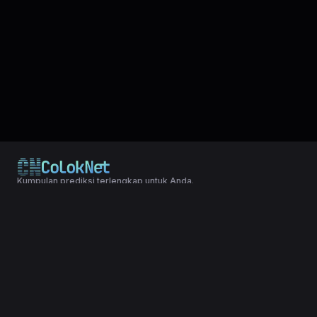
Kumpulan prediksi terlengkap untuk Anda.
© 2024 Copyright LXGroup. All rights reserved.
Terms & Conditions
|
Privacy Policy
MICHIGAN EVENING dikenal sebagai sumber resmi dan terpercaya,
sehingga keakuratan datanya tidak perlu diragukan lagi. Pemain
dapat merasa tenang karena semua hasil yang diumumkan telah
melalui proses verifikasi ketat. Dan juga kenyamanan mengakses
data menjadi salah satu faktor penting. Dengan teknologi modern
saat ini, Anda bisa mengecek pengeluaran MICHIGAN EVENING
hanya dengan beberapa klik saja di website ini. Memungkinkan
pemain untuk langsung mengetahui angka result yang keluar tanpa