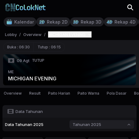
Kalendar
Rekap 2D
Rekap 3D
Rekap 4D
Lobby
/
Overview
/
MICHIGAN EVENING
Buka :
06:30
Tutup :
06:15
TUTUP
09 Agt
ME
MICHIGAN EVENING
Overview
Result
Paito Harian
Paito Warna
Pola Dasar
Bo
Data Tahunan
Data
Tahunan 2025
Tahunan 2025