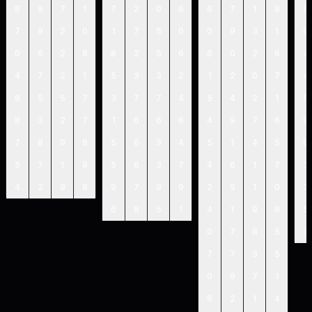
8
9
7
1
7
2
0
6
6
7
1
9
9
7
9
2
0
1
7
5
0
0
9
3
1
9
0
6
2
8
8
2
5
6
6
0
2
6
4
4
7
2
1
5
3
3
2
1
2
0
7
4
8
5
5
7
3
7
7
4
5
4
2
1
5
8
3
2
7
1
6
6
6
4
9
7
6
9
7
8
9
8
5
6
3
4
5
1
4
5
8
5
7
1
9
5
6
3
7
4
6
1
7
3
4
2
9
8
9
7
9
9
2
5
1
0
7
6
8
5
1
4
1
9
8
5
0
7
8
5
7
7
7
3
5
0
9
7
1
6
2
1
4