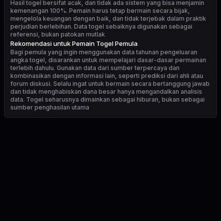
Hasil togel bersifat acak, dan tidak ada sistem yang bisa menjamin
kemenangan 100%. Pemain harus tetap bermain secara bijak,
mengelola keuangan dengan baik, dan tidak terjebak dalam praktik
perjudian berlebihan. Data togel sebaiknya digunakan sebagai
referensi, bukan patokan mutlak
Rekomendasi untuk Pemain Togel Pemula
Bagi pemula yang ingin menggunakan data tahunan pengeluaran
angka togel, disarankan untuk mempelajari dasar-dasar permainan
terlebih dahulu. Gunakan data dari sumber terpercaya dan
kombinasikan dengan informasi lain, seperti prediksi dari ahli atau
forum diskusi. Selalu ingat untuk bermain secara bertanggung jawab
dan tidak menghabiskan dana besar hanya mengandalkan analisis
data. Togel seharusnya dimainkan sebagai hiburan, bukan sebagai
sumber penghasilan utama