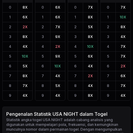
0
8
X
0
6
X
0
7
X
0
7
X
1
6
X
1
6
X
1
8
X
1
10
X
2
2
X
2
7
X
2
5
X
2
8
X
3
8
X
3
9
X
3
8
X
3
4
X
4
4
X
4
2
X
4
10
X
4
7
X
5
10
X
5
9
X
5
6
X
5
7
X
6
5
X
6
10
X
6
4
X
6
2
X
7
8
X
7
4
X
7
2
X
7
6
X
8
7
X
8
5
X
8
4
X
8
7
X
9
4
X
9
4
X
9
8
X
9
4
X
Pengenalan Statistik USA NIGHT dalam Togel
Statistik angka togel USA NIGHT
adalah cabang analisis yang
digunakan untuk mempelajari pola, frekuensi, dan kemungkinan
munculnya nomor dalam permainan togel. Dengan mengumpulkan