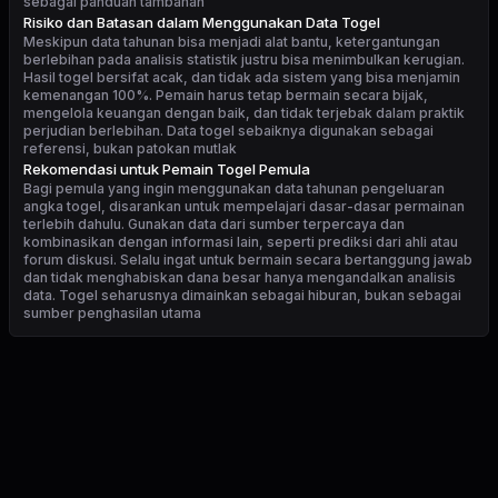
sebagai panduan tambahan
Risiko dan Batasan dalam Menggunakan Data Togel
Meskipun data tahunan bisa menjadi alat bantu, ketergantungan
berlebihan pada analisis statistik justru bisa menimbulkan kerugian.
Hasil togel bersifat acak, dan tidak ada sistem yang bisa menjamin
kemenangan 100%. Pemain harus tetap bermain secara bijak,
mengelola keuangan dengan baik, dan tidak terjebak dalam praktik
perjudian berlebihan. Data togel sebaiknya digunakan sebagai
referensi, bukan patokan mutlak
Rekomendasi untuk Pemain Togel Pemula
Bagi pemula yang ingin menggunakan data tahunan pengeluaran
angka togel, disarankan untuk mempelajari dasar-dasar permainan
terlebih dahulu. Gunakan data dari sumber terpercaya dan
kombinasikan dengan informasi lain, seperti prediksi dari ahli atau
forum diskusi. Selalu ingat untuk bermain secara bertanggung jawab
dan tidak menghabiskan dana besar hanya mengandalkan analisis
data. Togel seharusnya dimainkan sebagai hiburan, bukan sebagai
sumber penghasilan utama