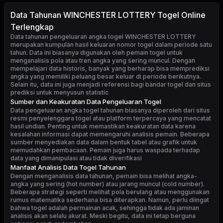
Data Tahunan WINCHESTER LOTTERY Togel Online
Terlengkap
Data tahunan pengeluaran angka togel WINCHESTER LOTTERY
merupakan kumpulan hasil keluaran nomor togel dalam periode satu
tahun. Data ini biasanya digunakan oleh pemain togel untuk
menganalisis pola atau tren angka yang sering muncul. Dengan
mempelajari data historis, banyak yang berharap bisa memprediksi
angka yang memiliki peluang besar keluar di periode berikutnya.
Selain itu, data ini juga menjadi referensi bagi bandar togel dan situs
prediksi untuk menyusun statistic
Sumber dan Keakuratan Data Pengeluaran Togel
Data pengeluaran angka togel tahunan biasanya diperoleh dari situs
resmi penyelenggara togel atau platform terpercaya yang mencatat
hasil undian. Penting untuk memastikan keakuratan data karena
kesalahan informasi dapat memengaruhi analisis pemain. Beberapa
sumber menyediakan data dalam bentuk tabel atau grafik untuk
memudahkan pembacaan. Pemain juga harus waspada terhadap
data yang dimanipulasi atau tidak diverifikasi
Manfaat Analisis Data Togel Tahunan
Dengan menganalisis data tahunan, pemain bisa melihat angka-
angka yang sering (hot number) atau jarang muncul (cold number).
Beberapa strategi seperti melihat pola berulang atau menggunakan
rumus matematika sederhana bisa diterapkan. Namun, perlu diingat
bahwa togel adalah permainan acak, sehingga tidak ada jaminan
analisis akan selalu akurat. Meski begitu, data ini tetap berguna