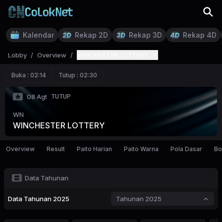
Kalendar
Rekap 2D
Rekap 3D
Rekap 4D
Lobby
/
Overview
/
WINCHESTER LOTTERY
Buka :
02:14
Tutup :
02:30
TUTUP
08 Agt
WN
WINCHESTER LOTTERY
Overview
Result
Paito Harian
Paito Warna
Pola Dasar
Bo
Data Tahunan
Data
Tahunan 2025
Tahunan 2025