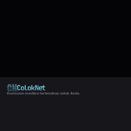
Kumpulan prediksi terlengkap untuk Anda.
© 2024 Copyright LXGroup. All rights reserved.
Terms & Conditions
|
Privacy Policy
WINCHESTER LOTTERY dikenal sebagai sumber resmi dan
terpercaya, sehingga keakuratan datanya tidak perlu diragukan lagi.
Pemain dapat merasa tenang karena semua hasil yang diumumkan
telah melalui proses verifikasi ketat. Dan juga kenyamanan