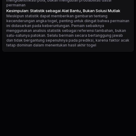
mengidentifikasi pola, bukan mengubah probabilitas dasar
permainan
Kesimpulan: Statistik sebagai Alat Bantu, Bukan Solusi Mutlak
Meskipun statistik dapat memberikan gambaran tentang
kecenderungan angka togel, penting untuk diingat bahwa permainan
ini didasarkan pada keberuntungan. Pemain sebaiknya
menggunakan analisis statistik sebagai referensi tambahan, bukan
satu-satunya patokan. Selalu bermain secara bertanggung jawab
dan tidak bergantung sepenuhnya pada prediksi, karena faktor acak
tetap dominan dalam menentukan hasil akhir togel