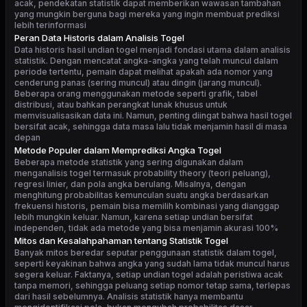
acak, pendekatan statistik dapat memberikan wawasan tambahan
yang mungkin berguna bagi mereka yang ingin membuat prediksi
lebih terinformasi
Peran Data Historis dalam Analisis Togel
Data historis hasil undian togel menjadi fondasi utama dalam analisis
statistik. Dengan mencatat angka-angka yang telah muncul dalam
periode tertentu, pemain dapat melihat apakah ada nomor yang
cenderung panas (sering muncul) atau dingin (jarang muncul).
Beberapa orang menggunakan metode seperti grafik, tabel
distribusi, atau bahkan perangkat lunak khusus untuk
memvisualisasikan data ini. Namun, penting diingat bahwa hasil togel
bersifat acak, sehingga data masa lalu tidak menjamin hasil di masa
depan
Metode Populer dalam Memprediksi Angka Togel
Beberapa metode statistik yang sering digunakan dalam
menganalisis togel termasuk probability theory (teori peluang),
regresi linier, dan pola angka berulang. Misalnya, dengan
menghitung probabilitas kemunculan suatu angka berdasarkan
frekuensi historis, pemain bisa memilih kombinasi yang dianggap
lebih mungkin keluar. Namun, karena setiap undian bersifat
independen, tidak ada metode yang bisa menjamin akurasi 100%
Mitos dan Kesalahpahaman tentang Statistik Togel
Banyak mitos beredar seputar penggunaan statistik dalam togel,
seperti keyakinan bahwa angka yang sudah lama tidak muncul harus
segera keluar. Faktanya, setiap undian togel adalah peristiwa acak
tanpa memori, sehingga peluang setiap nomor tetap sama, terlepas
dari hasil sebelumnya. Analisis statistik hanya membantu