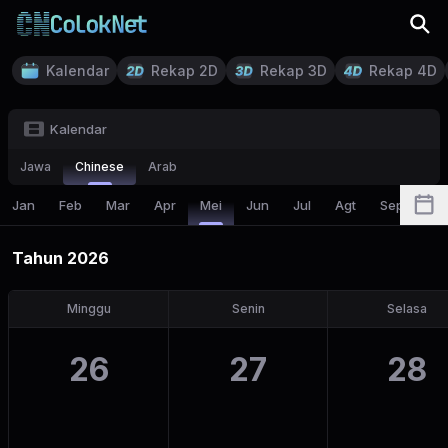
Kalendar
Rekap 2D
Rekap 3D
Rekap 4D
Kalendar
Jawa
Chinese
Arab
Jan
Feb
Mar
Apr
Mei
Jun
Jul
Agt
Sep
Ok
Tahun
2026
Minggu
Senin
Selasa
26
27
28