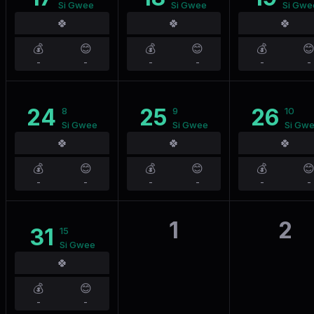
Si Gwee
Si Gwee
Si Gwe
🍀
🍀
🍀
💰
😊
💰
😊
💰

-
-
-
-
-
-
24
25
26
8
9
10
Si Gwee
Si Gwee
Si Gw
🍀
🍀
🍀
💰
😊
💰
😊
💰

-
-
-
-
-
-
1
2
31
15
Si Gwee
🍀
💰
😊
-
-