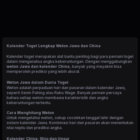
Kalender Togel Lengkap Weton Jawa dan China
Kalender togel merupakan alat bantu penting bagi para pemain togel
dalam menganalisa angka keberuntungan. Dengan menggabungkan
weton Jawa dan kalender China
, banyak yang meyakini bisa
memperoleh prediksi yang lebih akurat.
Weton Jawa dalam Dunia Togel
Weton adalah perpaduan hari dan pasaran dalam kalender Jawa,
seperti Senin Pahing atau Rabu Wage. Banyak pemain percaya
bahwa setiap weton membawa karakteristik dan angka
keberuntungan tertentu.
Cara Menghitung Weton
Untuk mengetahui weton, cukup cocokkan tanggal lahir dengan
sistem kalender Jawa. Kombinasi hari dan pasaran akan menentukan
nilai neptu dan prediksi angka.
Kalender China: Shio dan Unsur