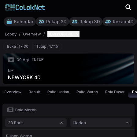
Kalendar
Rekap 2D
Rekap 3D
Rekap 4D
Lobby
/
Overview
/
NEWYORK 4D
Buka :
17:30
Tutup :
17:15
TUTUP
09 Agt
NY
NEWYORK 4D
Overview
Result
Paito Harian
Paito Warna
Pola Dasar
Bo
Bola Merah
20 Baris
Harian
Pilihan Warna