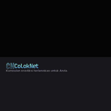
Kumpulan prediksi terlengkap untuk Anda.
© 2024 Copyright LXGroup. All rights reserved.
Terms & Conditions
|
Privacy Policy
bola merah NEWYORK 4D dibuat dalam bentuk kombinasi dibuat
untuk mempermudah togelers dalam membandingkan pola data
paito lainnya seperti : HK , SDY dan SGP. Bola Merah sering terjadi
kesamaan pola pada kedua pasaran togel untuk memprediksi
angka jitu hari ini dari Bola Fortunes terbaru