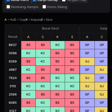
Kembang-Kempis
Homo-Silang
A
=
As
C
=
Cop
K
=
Kepala
E
=
Ekor
Besar Kecil
Ganjil 
Result
A
C
K
E
A
C
8637
BS
BS
KC
BS
GP
GP
0096
KC
KC
BS
BS
GP
GP
9269
BS
KC
BS
BS
GJ
GP
4987
KC
BS
BS
BS
GP
GJ
7624
BS
BS
KC
KC
GJ
GP
3110
KC
KC
KC
KC
GJ
GJ
2566
KC
BS
BS
BS
GP
GJ
6085
BS
KC
BS
BS
GP
GP
0127
KC
KC
KC
BS
GP
GJ